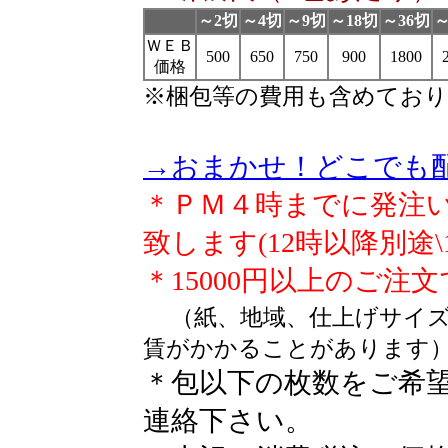
～2切
～4切
～9切
～18切
～36切
～
ＷＥＢ
500
650
750
900
1800
価格
※梱包等の費用も含めてお
→おまかせ！どこでも
＊ＰＭ４時までに発注
致します(12時以降別途\1
＊15000円以上のご注
（紙、地域、仕上げサイ
賃がかかることがあります
＊包以下の枚数をご希
連絡下さい。