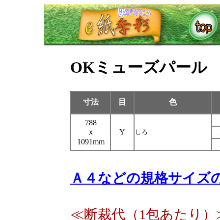
OKミューズパール
寸法
目
色
788
ｘ
Y
しろ
1091mm
Ａ４などの規格サイズ
≪断裁代（1包あたり）