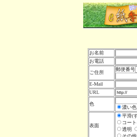
お名前
お電話
郵便番号
ご住所
E-Mail
URL
色
濃い
平滑(
コート
表面
透明
その他