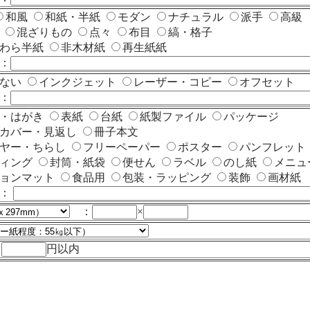
和風
和紙・半紙
モダン
ナチュラル
派手
高級
様
混ざりもの
点々
布目
縞・格子
・わら半紙
非木材紙
再生紙紙
：
しない
インクジェット
レーザー・コピー
オフセット
：
ド・はがき
表紙
台紙
紙製ファイル
パッケージ
クカバー・見返し
冊子本文
イヤー・ちらし
フリーペーパー
ポスター
パンフレット
ディング
封筒・紙袋
便せん
ラベル
のし紙
メニュ
チョンマット
食品用
包装・ラッピング
装飾
画材紙
他：
：
×
り
円以内