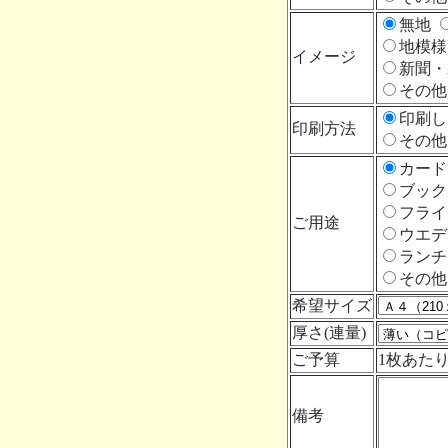
無地
地模
イメージ
新聞
その他
印刷
印刷方法
その他
カー
ブッ
フラ
ご用途
ウエ
ラン
その
希望サイズ
厚さ(連量)
ご予算
1枚あた
備考