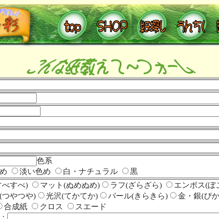
色系
色め
淡い色め
白・ナチュラル
黒
すべすべ)
マット(ぬめぬめ)
ラフ(ざらざら)
エンボス(ぼ
(つやつや)
光沢(てかてか)
パール(きらきら)
金・銀(ぴか
合成紙
クロス
スエード
：