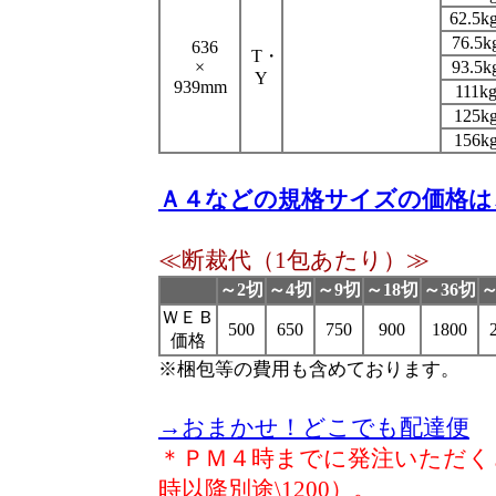
62.5k
76.5k
636
T・
×
93.5k
Y
939mm
111k
125k
156k
Ａ４などの規格サイズの価格は
≪断裁代（1包あたり）≫
～2切
～4切
～9切
～18切
～36切
～
ＷＥＢ
500
650
750
900
1800
価格
※梱包等の費用も含めております。
→おまかせ！どこでも配達便
＊ＰＭ４時までに発注いただくと
時以降別途\1200）。