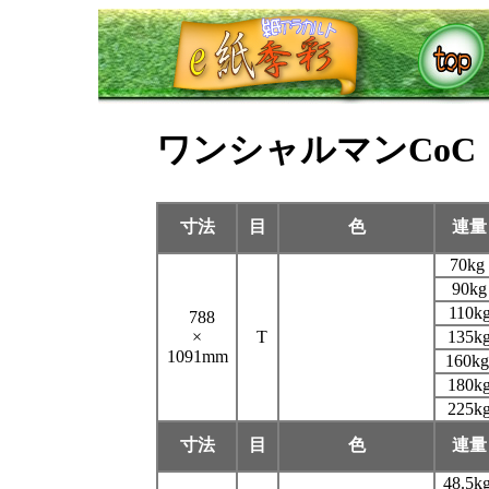
ワンシャルマンCoC
寸法
目
色
連量
70kg
90kg
110k
788
×
T
135k
1091mm
160k
180k
225k
寸法
目
色
連量
48.5k