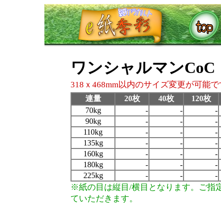
ワンシャルマンCoC
318ｘ468mm以内のサイズ変更が可能
連量
20枚
40枚
120枚
70kg
-
-
-
90kg
-
-
-
110kg
-
-
-
135kg
-
-
-
160kg
-
-
-
180kg
-
-
-
225kg
-
-
-
※紙の目は縦目/横目となります。ご指
ていただきます。