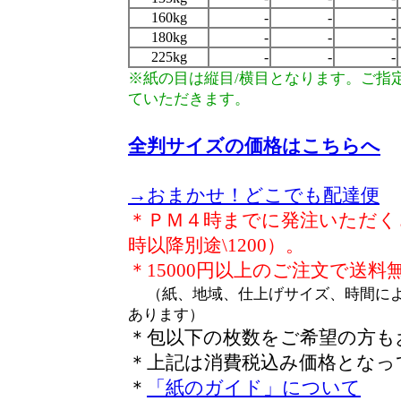
160kg
-
-
-
180kg
-
-
-
225kg
-
-
-
※紙の目は縦目/横目となります。ご指
ていただきます。
全判サイズの価格はこちらへ
→おまかせ！どこでも配達便
＊ＰＭ４時までに発注いただくと
時以降別途\1200）。
＊15000円以上のご注文で送料
（紙、地域、仕上げサイズ、時間に
あります）
＊包以下の枚数をご希望の方も
＊上記は消費税込み価格となっ
＊
「紙のガイド」について