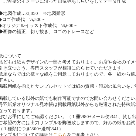
ご希望のイメージに沿った画像やあしらいをしてデータ作成
◆地図作成…\3,850 ⇒地図雛形
◆ロゴ作成代 \5,500～
◆オリジナルイラスト作成代 \6,600～
◆画像の補正、切り抜き、ロゴのトレースなど
紙について
私どもは紙もデザインの一部と考えております。お店や会社のイメ
引き立つよう、専門スタッフが相談にのらせていただきます。
紙屋ならではの様々な紙をご用意しておりますので、各「紙から選
下さい。
掲載用紙を揃えたサンプルセットでは紙の質感・印刷の風合いをご
掲載している以外の紙でも制作可能ですのでお問い合わせください
丹羽紙業オリジナル見本帳は掲載用紙以外からも厳選された特殊紙
なっております。
ぜひお手にしてご確認ください。（１冊\980+メール便\341、貸し
ご希望の方には出力サンプルを郵送致しますので、好みの紙をお試
（１種類につき\300+送料\341）
サンプルについての詳細は
こちら
をご参考下さい。