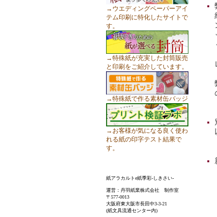
→ウエディングペーパーアイ
テム印刷に特化したサイトで
す。
→特殊紙が充実した封筒販売
と印刷をご紹介しています。
→特殊紙で作る素材缶バッジ
→お客様が気になる良く使わ
れる紙の印字テスト結果で
す。
紙アラカルトe紙季彩-しきさい-
運営：丹羽紙業株式会社 制作室
〒577-0013
大阪府東大阪市長田中3-3-21
(紙文具流通センター内)