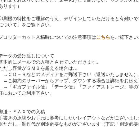
あります）
印刷機の特性をご理解のうえ、デザインしていただけると有難いで
について」をご覧下さい。
プロッターカット入稿時についての注意事項は
こちら
をご覧下さい
データの受け渡しについて
基本的にメールでの入稿とさせていただきます。
ただし容量が５ＭＢを超える場合は…
→ＣＤ－Ｒなどのメディアをご郵送下さい（返送いたしません）
→ご契約のサーバーからアップ、ダウンする場合は詳細をお伝え
→「ギガファイル便」「データ便」「ファイアストレージ」等の
任においてご利用下さい。
郵送・ＦＡＸでの入稿
手書きの原稿やお手元に参考にしたいレイアウトなどがございまし
※ただし、制作代が別途必要なものがございます（下記「別途必要