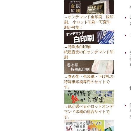
→オンデマンド金印刷・銀印
刷、 小ロット印刷・可変印
刷が可能！
→特殊紙白印刷
紙屋直売の白オンデマンド印
刷
→巻き帯・包装紙・下げ札の
特殊紙印刷専門のサイトで
す。
→紙が選べる小ロットオンデ
マンド印刷の総合サイトで
す。