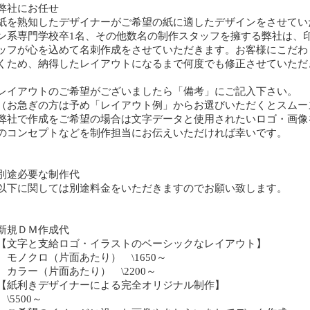
弊社にお任せ
紙を熟知したデザイナーがご希望の紙に適したデザインをさせてい
ン系専門学校卒1名、その他数名の制作スタッフを擁する弊社は、
ッフが心を込めて名刺作成をさせていただきます。お客様にこだわ
くため、納得したレイアウトになるまで何度でも修正させていただ
レイアウトのご希望がございましたら「備考」にご記入下さい。
（お急ぎの方は予め「レイアウト例」からお選びいただくとスムー
弊社で作成をご希望の場合は文字データと使用されたいロゴ・画像
のコンセプトなどを制作担当にお伝えいただければ幸いです。
別途必要な制作代
以下に関しては別途料金をいただきますのでお願い致します。
新規ＤＭ作成代
【文字と支給ロゴ・イラストのベーシックなレイアウト】
モノクロ（片面あたり） \1650～
カラー（片面あたり） \2200～
【紙利きデザイナーによる完全オリジナル制作】
\5500～