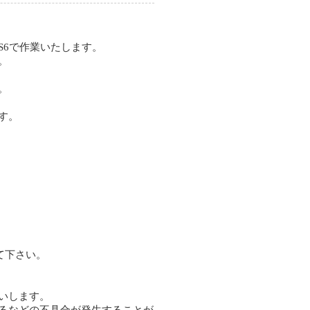
CS6で作業いたします。
。
。
す。
て下さい。
いします。
るなどの不具合が発生することが