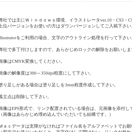
弊社では主にＷｉｎｄｏｗｓ環境、イラストレータver.10・CS3・
上位バージョンをお使いの方はダウンバージョンしてご入稿下さい
Illustratorをご利用の場合、文字のアウトライン処理を行って下さい
弊社で多丁付けしますので、あらかじめロックの解除をお願いしま
画像はCMYK変換してください。
画像の解像度は300～350dpi程度にして下さい。
塗り足しがある場合は塗り足しを3mm程度作成して下さい。
孤立点は削除して下さい。
画像はEPS形式で、リンク配置されている場合は、元画像を添付し
（画像はあらかじめ埋め込んでいただいても結構です。）
Ｍａｃデータは支障がなければファイル名をアルファベットでお願
（和文でお送りいただくと、文字化けして開けない、リンクが外れ