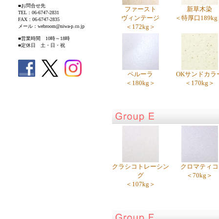
■お問合せ先
ファースト
新草木染
TEL：06-6747-2831
ヴィンテージ
＜特厚口189kg
FAX：06-6747-2835
＜172kg＞
メール：webroom@niwa-p.co.jp
■営業時間 10時～18時
■定休日 土・日・祝
ペルーラ
OKサンドカラ
＜180kg＞
＜170kg＞
クラシコトレーシン
クロマティコ
グ
＜70kg＞
＜107kg＞