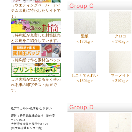
→ウエディングペーパーアイ
テム印刷に特化したサイトで
す。
→特殊紙が充実した封筒販売
里紙
クロコ
と印刷をご紹介しています。
＜170kg＞
＜170kg＞
→特殊紙で作る素材缶バッジ
しこくてんれい
マーメイド
→お客様が気になる良く使わ
＜180kg＞
＜210kg＞
れる紙の印字テスト結果で
す。
紙アラカルトe紙季彩-しきさい-
運営：丹羽紙業株式会社 制作室
〒577-0013
大阪府東大阪市長田中3-3-21
(紙文具流通センター内)