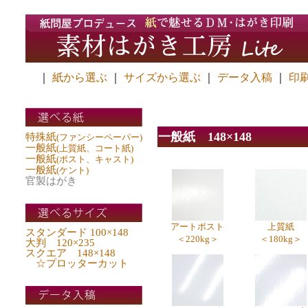
｜
紙から選ぶ
｜
サイズから選ぶ
｜
データ入稿
｜
印
一般紙 148×148
特殊紙
(ファンシーペーパー)
一般紙
(上質紙、コート紙)
一般紙
(ポスト、キャスト)
一般紙
(ケント)
官製はがき
アートポスト
上質紙
スタンダード 100×148
＜220kg＞
＜180kg＞
大判 120×235
スクエア 148×148
☆プロッターカット