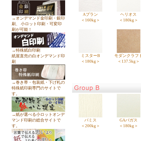
Aプラン
ヘリオス
→オンデマンド金印刷・銀印
＜160kg＞
＜180kg＞
刷、 小ロット印刷・可変印
刷が可能！
→特殊紙白印刷
ミスターB
モダンクラフ
紙屋直売の白オンデマンド印
＜180kg＞
＜137.5kg＞
刷
→巻き帯・包装紙・下げ札の
特殊紙印刷専門のサイトで
す。
→紙が選べる小ロットオンデ
マンド印刷の総合サイトで
パミス
GAバガス
す。
＜200kg＞
＜180kg＞