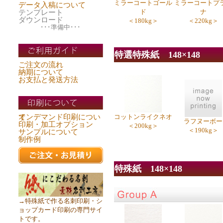
ミラーコートゴール
ミラーコートプ
データ入稿について
ド
ナ
テンプレート
ダウンロード
＜180kg＞
＜220kg＞
･･･準備中･･･
特選特殊紙 148×148
ご注文の流れ
納期について
お支払と発送方法
オンデマンド印刷について
コットンライクネオ
ラフヌーボー
印刷・加工オプション
＜200kg＞
＜190kg＞
サンプルについて
制作例
特殊紙 148×148
→特殊紙で作る名刺印刷・シ
ョップカード印刷の専門サイ
トです。