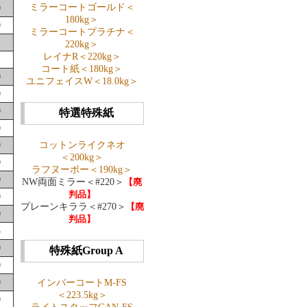
ミラーコートゴールド＜
0
180kg＞
0
ミラーコートプラチナ＜
220kg＞
レイナR＜220kg＞
コート紙＜180kg＞
0
ユニフェイスW＜18.0kg＞
0
0
特選特殊紙
0
0
コットンライクネオ
＜200kg＞
0
ラフヌーボー＜190kg＞
0
NW両面ミラー＜#220＞
【廃
判品】
0
プレーンキララ＜#270＞
【廃
0
判品】
5
0
特殊紙Group A
0
0
インバーコートM-FS
＜223.5kg＞
0