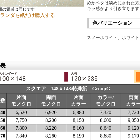
めかベタは淡めにされた方
キラ感がより引き立ちます
面の質感は同じです
ランダを紙だけ購入する
色バリエーション
スノーホワイト、ホワイト
表
スクエア 148ｘ148/特殊紙 GroupG
片面
両面
片面
カラー/
両面
枚数
モノクロ
モノクロ
カラー
モノクロ
カラ
40
6,520
6,920
6,880
7,320
7,720
50
7,750
8,200
8,150
8,600
9,050
60
7,800
8,220
8,160
8,640
9,120
70
7,840
8,260
8,190
8,680
9,170