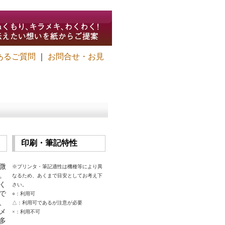
あるご質問
｜
お問合せ・お見
印刷・筆記特性
微
※プリンタ・筆記適性は機種等により異
。
なるため、あくまで目安としてお考え下
く
さい。
で
○：利用可
、
△：利用可であるが注意が必要
メ
×：利用不可
多