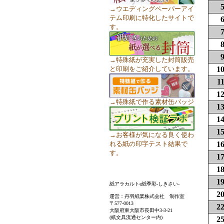
→ウエディングペーパーアイ
テム印刷に特化したサイトで
す。
→特殊紙が充実した封筒販売
と印刷をご紹介しています。
1
1
1
→特殊紙で作る素材缶バッジ
1
1
1
→お客様が気になる良く使わ
れる紙の印字テスト結果で
1
す。
1
1
1
紙アラカルトe紙季彩-しきさい-
2
運営：丹羽紙業株式会社 制作室
〒577-0013
2
大阪府東大阪市長田中3-3-21
(紙文具流通センター内)
2