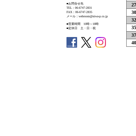
■お問合せ先
2
TEL：06-6747-2831
3
FAX：06-6747-2835
メール：webroom@niwa-p.co.jp
3
■営業時間 10時～18時
3
■定休日 土・日・祝
3
4