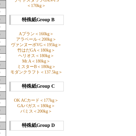
ライトスタッフGAN-FS
0
＜170kg＞
0
0
特殊紙Group B
0
Aプラン＜160kg＞
0
アラベール＜200kg＞
0
ヴァンヌーボVG＜195kg＞
0
竹はだGA＜180kg＞
ヘリオス＜180kg＞
0
Mr.A＜180kg＞
0
ミスターB＜180kg＞
0
モダンクラフト＜137.5kg＞
0
特殊紙Group C
0
0
OK ACカード＜177kg＞
0
GAバガス＜180kg＞
0
パミス＜200kg＞
0
特殊紙Group D
5
0