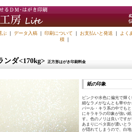
選ぶ
｜
データ入稿
｜
印刷について
｜
お支払いと発送
｜
よく
積
｜
ンダ<170kg>
正方形はがき印刷料金
紙の印象
ピンクや水色に偏光で輝く
細なラメがなんとも華やか
パール・キラ系の中でもと
にキラキラの印象が強い紙
す。色のノリは良いですが
あまりにベタ面が濃いとラ
が隠れてしまうので、白地