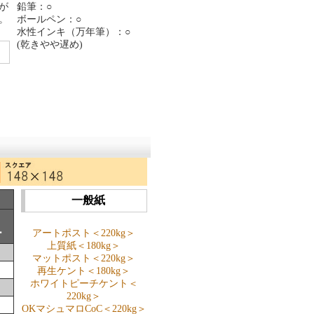
が
鉛筆：○
。
ボールペン：○
水性インキ（万年筆）：○
(乾きやや遅め)
一般紙
ー
アートポスト＜220kg＞
上質紙＜180kg＞
マットポスト＜220kg＞
再生ケント＜180kg＞
ホワイトピーチケント＜
220kg＞
OKマシュマロCoC＜220kg＞