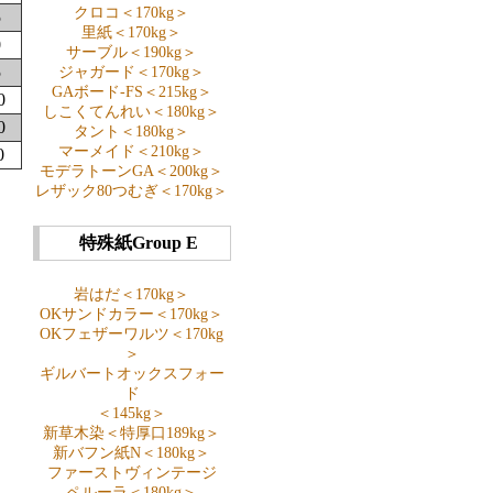
クロコ＜170kg＞
5
里紙＜170kg＞
0
サーブル＜190kg＞
5
ジャガード＜170kg＞
GAボード-FS＜215kg＞
0
しこくてんれい＜180kg＞
0
タント＜180kg＞
マーメイド＜210kg＞
0
モデラトーンGA＜200kg＞
レザック80つむぎ＜170kg＞
特殊紙Group E
岩はだ＜170kg＞
OKサンドカラー＜170kg＞
OKフェザーワルツ＜170kg
＞
ギルバートオックスフォー
ド
＜145kg＞
新草木染＜特厚口189kg＞
新バフン紙N＜180kg＞
ファーストヴィンテージ
ペルーラ＜180kg＞