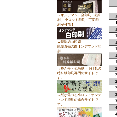
→オンデマンド金印刷・銀印
刷、 小ロット印刷・可変印
刷が可能！
→特殊紙白印刷
紙屋直売の白オンデマンド印
刷
→巻き帯・包装紙・下げ札の
特殊紙印刷専門のサイトで
す。
→紙が選べる小ロットオンデ
マンド印刷の総合サイトで
す。