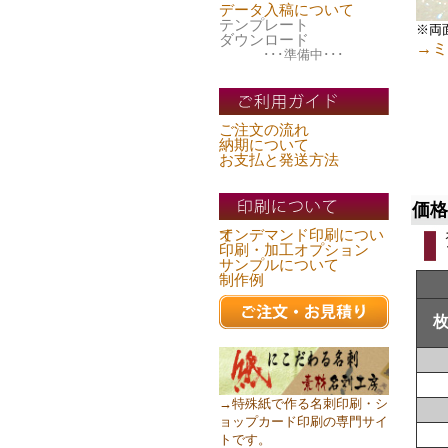
データ入稿について
テンプレート
※両
ダウンロード
→ミ
･･･準備中･･･
ご注文の流れ
納期について
お支払と発送方法
価格
オンデマンド印刷について
印刷・加工オプション
サンプルについて
制作例
→特殊紙で作る名刺印刷・シ
ョップカード印刷の専門サイ
トです。