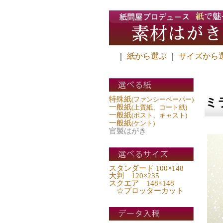
｜
紙から選ぶ
｜
サイズから
特殊紙
(ファンシーペーパー)
ミラ
一般紙
(上質紙、コート紙)
一般紙
(ポスト、キャスト)
一般紙
(ケント)
官製はがき
スタンダード 100×148
大判 120×235
スクエア 148×148
☆プロッターカット