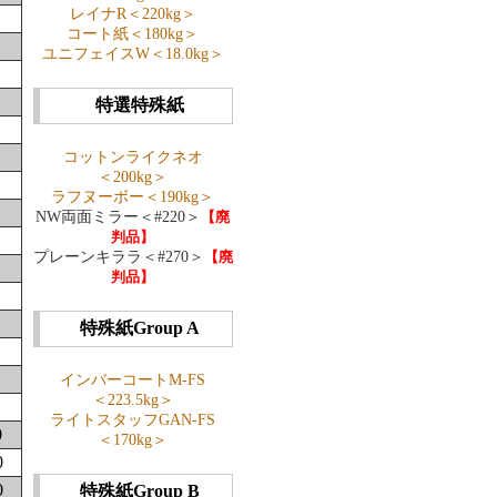
レイナR＜220kg＞
コート紙＜180kg＞
ユニフェイスW＜18.0kg＞
特選特殊紙
コットンライクネオ
＜200kg＞
ラフヌーボー＜190kg＞
NW両面ミラー＜#220＞
【廃
判品】
プレーンキララ＜#270＞
【廃
判品】
特殊紙Group A
インバーコートM-FS
＜223.5kg＞
ライトスタッフGAN-FS
0
＜170kg＞
0
0
特殊紙Group B