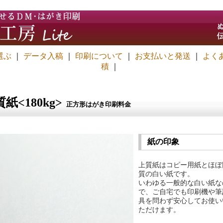
選ぶ
｜
データ入稿
｜
印刷について
｜
お支払いと発送
｜
よく
積
｜
紙<180kg>
正方形はがき印刷料金
紙の印象
上質紙はコピー用紙とほぼ
質の白い紙です。
いわゆる一般的な白い紙な
で、ご自宅でも印刷機や筆
具を問わず安心してお使い
ただけます。