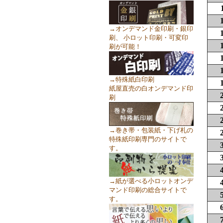
→オンデマンド金印刷・銀印
刷、 小ロット印刷・可変印
刷が可能！
→特殊紙白印刷
紙屋直売の白オンデマンド印
刷
→巻き帯・包装紙・下げ札の
特殊紙印刷専門のサイトで
す。
→紙が選べる小ロットオンデ
マンド印刷の総合サイトで
す。