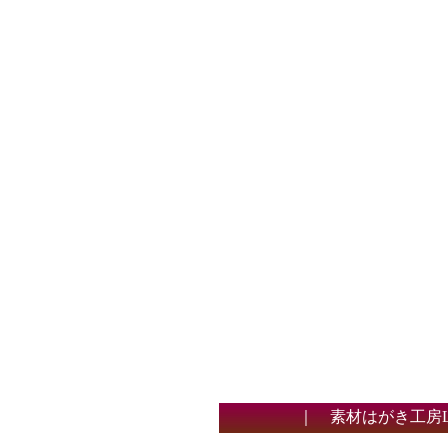
｜
素材はがき工房Lit