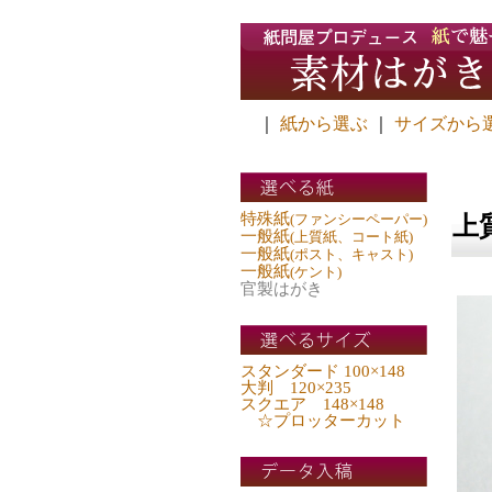
｜
紙から選ぶ
｜
サイズから
特殊紙
(ファンシーペーパー)
上質
一般紙
(上質紙、コート紙)
一般紙
(ポスト、キャスト)
一般紙
(ケント)
官製はがき
スタンダード 100×148
大判 120×235
スクエア 148×148
☆プロッターカット