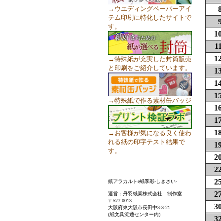
→ウエディングペーパーアイ
テム印刷に特化したサイトで
す。
1
1
1
→特殊紙が充実した封筒販売
と印刷をご紹介しています。
1
1
1
→特殊紙で作る素材缶バッジ
1
1
1
→お客様が気になる良く使わ
れる紙の印字テスト結果で
1
す。
2
2
2
紙アラカルトe紙季彩-しきさい-
2
運営：丹羽紙業株式会社 制作室
〒577-0013
3
大阪府東大阪市長田中3-3-21
(紙文具流通センター内)
3