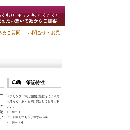
あるご質問
｜
お問合せ・お見
印刷・筆記特性
同
※プリンタ・筆記適性は機種等により異
なるため、あくまで目安としてお考え下
の
さい。
記
○：利用可
い
△：利用可であるが注意が必要
×：利用不可