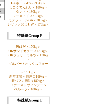
GAボード-FS＜215kg＞
0
しこくてんれい＜180kg＞
5
タント＜180kg＞
マーメイド＜210kg＞
0
モデラトーンGA＜200kg＞
レザック80つむぎ＜170kg＞
特殊紙Group E
岩はだ＜170kg＞
OKサンドカラー＜170kg＞
OKフェザーワルツ＜170kg
＞
ギルバートオックスフォー
ド
＜145kg＞
新草木染＜特厚口189kg＞
新バフン紙N＜180kg＞
ファーストヴィンテージ
ペルーラ＜180kg＞
特殊紙Group F