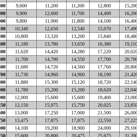
800
9,600
11,200
11,200
12,800
15,20
900
9,900
12,600
11,700
14,400
16,20
000
9,800
11,900
11,800
14,100
16,40
100
10,340
12,650
12,540
15,070
17,49
200
10,800
13,320
13,200
15,840
18,48
300
11,180
13,780
13,650
16,380
19,11
400
11,620
14,420
14,280
17,220
20,02
500
11,700
14,700
14,550
17,700
20,70
600
11,680
14,720
14,560
17,760
20,80
700
11,730
14,960
14,960
18,190
21,42
800
11,880
15,300
15,120
18,720
22,14
900
11,780
15,200
15,200
18,620
22,04
000
12,000
15,600
15,600
19,400
23,00
250
12,150
15,975
15,750
20,025
23,85
500
13,000
17,250
17,000
21,500
26,00
750
13,475
17,875
17,875
22,550
27,22
000
14,100
19,200
18,900
24,000
29,10
250
15,600
20,800
20,475
25,675
31,20