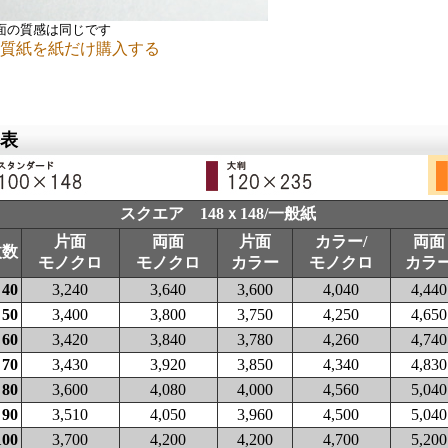
面の質感は同じです
質紙を紙だけ購入する
表
スクエア 148ｘ148/一般紙
片面
両面
片面
カラー/
両面
枚数
モノクロ
モノクロ
カラー
モノクロ
カラ
40
3,240
3,640
3,600
4,040
4,440
50
3,400
3,800
3,750
4,250
4,650
60
3,420
3,840
3,780
4,260
4,740
70
3,430
3,920
3,850
4,340
4,830
80
3,600
4,080
4,000
4,560
5,040
90
3,510
4,050
3,960
4,500
5,040
100
3,700
4,200
4,200
4,700
5,200