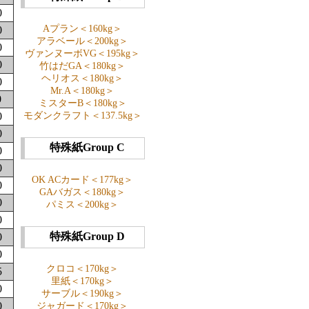
0
Aプラン＜160kg＞
0
アラベール＜200kg＞
0
ヴァンヌーボVG＜195kg＞
0
竹はだGA＜180kg＞
ヘリオス＜180kg＞
0
Mr.A＜180kg＞
0
ミスターB＜180kg＞
0
モダンクラフト＜137.5kg＞
0
特殊紙Group C
0
0
OK ACカード＜177kg＞
0
GAバガス＜180kg＞
0
パミス＜200kg＞
0
特殊紙Group D
0
0
クロコ＜170kg＞
5
里紙＜170kg＞
0
サーブル＜190kg＞
0
ジャガード＜170kg＞