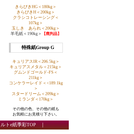
きらびきHG＜180kg＞
きらびきH＜200kg＞
クラシコトレーシング＜
107kg＞
玉しき あられ＜200kg＞
羊毛紙＜190kg＞
【廃判品】
特殊紙Group G
キュリアスIR＜206.5kg＞
キュリアスメタル＜215kg＞
グムンドゴールド-FS＜
211kg＞
コンケラーレイド＜<189.1kg
＞
スタードリーム＜209kg＞
ミランダ＜170kg＞
その他の色、その他の紙も
お気軽にお見積り下さい。
ルトe紙季彩TOP
｜