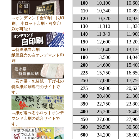
100
10,100
10,60
110
10,340
10,89
→オンデマンド金印刷・銀印
120
10,320
10,92
刷、 小ロット印刷・可変印
130
11,310
11,83
刷が可能！
140
11,340
11,90
150
12,600
13,20
160
12,640
13,12
→特殊紙白印刷
紙屋直売の白オンデマンド印
180
13,500
14,04
刷
200
14,600
15,40
225
15,750
16,65
250
17,000
17,75
→巻き帯・包装紙・下げ札の
特殊紙印刷専門のサイトで
275
19,800
20,62
す。
300
20,400
21,30
350
22,750
23,80
400
25,200
26,40
→紙が選べる小ロットオンデ
マンド印刷の総合サイトで
450
27,000
27,90
す。
500
29,500
30,50
600
34,200
36,00