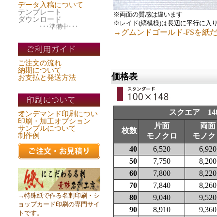
データ入稿について
テンプレート
※両面の質感は違います
ダウンロード
※レイド(縞模様)は長辺に平行に入
･･･準備中･･･
→グムンドゴールド-FSを紙
ご注文の流れ
納期について
価格表
お支払と発送方法
スクエア 148
オンデマンド印刷について
印刷・加工オプション
片面
両面
サンプルについて
枚数
制作例
モノクロ
モノク
40
6,520
6,920
50
7,750
8,200
60
7,800
8,220
70
7,840
8,260
→特殊紙で作る名刺印刷・シ
80
9,040
9,520
ョップカード印刷の専門サイ
90
8,910
9,360
トです。