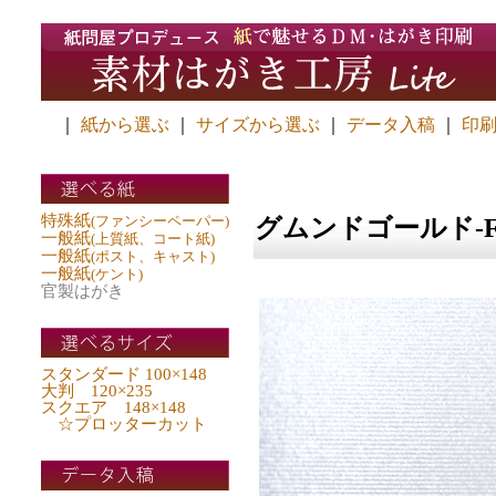
｜
紙から選ぶ
｜
サイズから選ぶ
｜
データ入稿
｜
印刷
特殊紙
(ファンシーペーパー)
グムンドゴールド-FS<
一般紙
(上質紙、コート紙)
一般紙
(ポスト、キャスト)
一般紙
(ケント)
官製はがき
スタンダード 100×148
大判 120×235
スクエア 148×148
☆プロッターカット