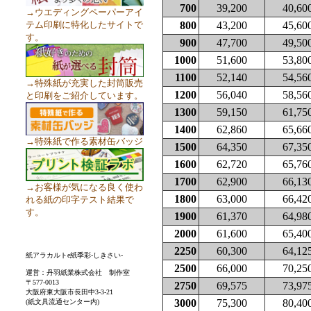
700
39,200
40,60
→ウエディングペーパーアイ
テム印刷に特化したサイトで
800
43,200
45,60
す。
900
47,700
49,50
1000
51,600
53,80
1100
52,140
54,56
→特殊紙が充実した封筒販売
1200
56,040
58,56
と印刷をご紹介しています。
1300
59,150
61,75
1400
62,860
65,66
→特殊紙で作る素材缶バッジ
1500
64,350
67,35
1600
62,720
65,76
1700
62,900
66,13
→お客様が気になる良く使わ
1800
63,000
66,42
れる紙の印字テスト結果で
す。
1900
61,370
64,98
2000
61,600
65,40
2250
60,300
64,12
紙アラカルトe紙季彩-しきさい-
2500
66,000
70,25
運営：丹羽紙業株式会社 制作室
〒577-0013
2750
69,575
73,97
大阪府東大阪市長田中3-3-21
3000
75,300
80,40
(紙文具流通センター内)