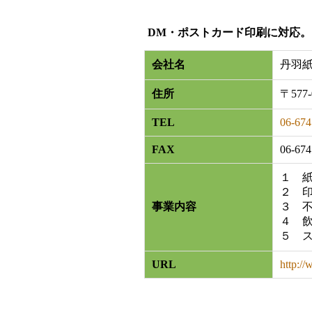
DM・ポストカード印刷に対応
会社名
丹羽
住所
〒57
TEL
06-674
FAX
06-674
１ 
２ 
事業内容
３ 
４ 
５ 
URL
http://