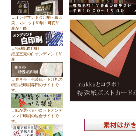
→オンデマンド金印刷・銀印
刷、 小ロット印刷・可変印
刷が可能！
→特殊紙白印刷
紙屋直売の白オンデマンド印
刷
→巻き帯・包装紙・下げ札の
特殊紙印刷専門のサイトで
す。
→紙が選べる小ロットオンデ
マンド印刷の総合サイトで
す。