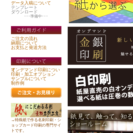
データ入稿について
テンプレート
ダウンロード
･･･準備中･･･
ご注文の流れ
納期について
お支払と発送方法
オンデマンド印刷について
印刷・加工オプション
サンプルについて
制作例
→特殊紙で作る名刺印刷・シ
ョップカード印刷の専門サイ
トです。