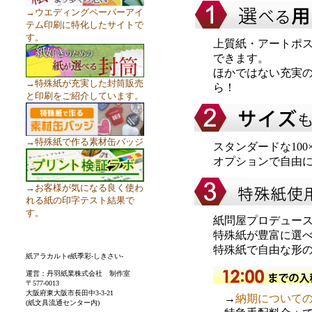
→ウエディングペーパーアイ
テム印刷に特化したサイトで
す。
上質紙・アートポ
できます。
ほかではない充実
→特殊紙が充実した封筒販売
ら！
と印刷をご紹介しています。
→特殊紙で作る素材缶バッジ
スタンダードな100×
オプションで自由
→お客様が気になる良く使わ
れる紙の印字テスト結果で
す。
紙問屋プロデュー
特殊紙が豊富に選
特殊紙で自由な形
紙アラカルトe紙季彩-しきさい-
運営：丹羽紙業株式会社 制作室
〒577-0013
大阪府東大阪市長田中3-3-21
→
納期について
(紙文具流通センター内)