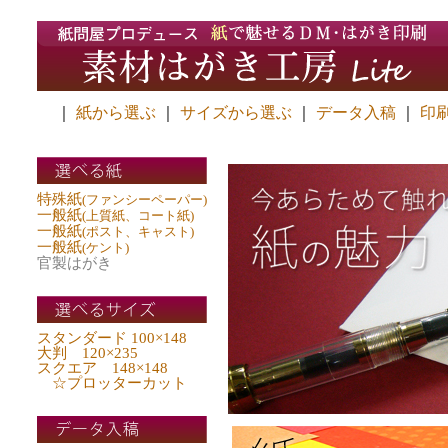
｜
紙から選ぶ
｜
サイズから選ぶ
｜
データ入稿
｜
印
特殊紙
(ファンシーペーパー)
一般紙
(上質紙、コート紙)
一般紙
(ポスト、キャスト)
一般紙
(ケント)
官製はがき
スタンダード 100×148
大判 120×235
スクエア 148×148
☆プロッターカット