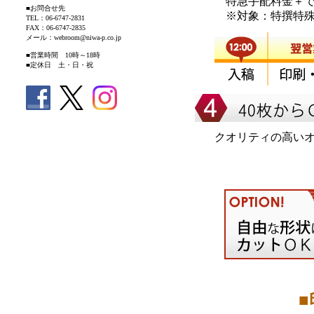
特急手配料金＋で
■お問合せ先
※対象：特撰特殊紙
TEL：06-6747-2831
FAX：06-6747-2835
メール：webroom@niwa-p.co.jp
■営業時間 10時～18時
■定休日 土・日・祝
クオリティの高い