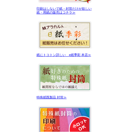
印刷はしないで紙・封筒だけが欲しい
紙・用紙の販売はコチラ≫
紙にトコトン詳しい e紙季彩 本店≫
特殊紙既製品 封筒≫