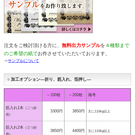
注文をご検討頂ける方に、
無料出力サンプル
を
４種類まで
のご希望の紙で
お作させていただいております。
⇒
サンプルについて
○ 加工オプション―折り、筋入れ、箔押し―
～100枚
～200枚
備考
筋入れ1本
（二つ折
3300円
3850円
主に110kg以上
用）
筋入れ2本
（三つ折
3850円
4400円
主に110kg以上
用）