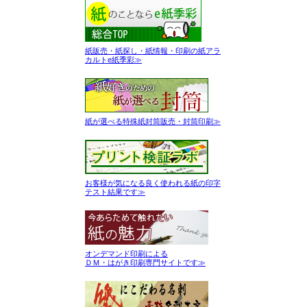
紙販売・紙探し・紙情報・印刷の紙アラ
カルトe紙季彩≫
紙が選べる特殊紙封筒販売・封筒印刷≫
お客様が気になる良く使われる紙の印字
テスト結果です≫
オンデマンド印刷による
ＤＭ・はがき印刷専門サイトです≫