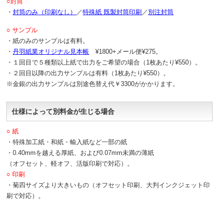
○封筒
・
封筒のみ（印刷なし）
／
特殊紙 既製封筒印刷
／
別注封筒
○ サンプル
・紙のみのサンプルは有料。
・
丹羽紙業オリジナル見本帳
¥1800+メール便¥275。
・１回目で５種類以上紙で出力をご希望の場合（1枚あたり¥550）。
・２回目以降の出力サンプルは有料（1枚あたり¥550）。
※金銀の出力サンプルは別途色替え代￥3300がかかります。
仕様によって別料金が生じる場合
○ 紙
・特殊加工紙・和紙・輸入紙など一部の紙
・0.40mmを越える厚紙、および0.07mm未満の薄紙
（オフセット、軽オフ、活版印刷で対応）。
○ 印刷
・菊四サイズより大きいもの（オフセット印刷、大判インクジェット印
刷で対応）。