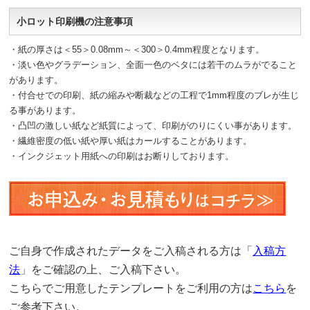
小ロット印刷機の注意事項
・紙の厚さは＜55＞0.08mm～＜300＞0.4mm程度となります。
・淡い色やグラデーション、全面一色のベタには若干のムラがでること
があります。
・付合せでの印刷、紙の縮みや断裁などの工程で1mm程度のブレが生じ
る事があります。
・凸凹の激しい紙など紙質によって、印刷がのりにくい事があります。
・繊維密度の低い紙や厚い紙はカールすることがあります。
・インクジェット用紙への印刷はお断りしております。
ご自身で作成されたデータをご入稿される方は「
入稿方
法
」をご確認の上、ご入稿下さい。
こちらでご用意したテンプレートをご利用の方は
こちら
を
ご参考下さい。