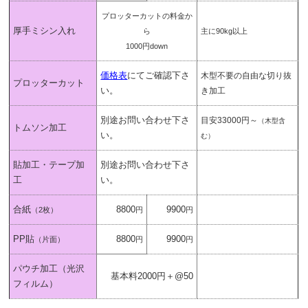
プロッターカットの料金か
厚手ミシン入れ
ら
主に90kg以上
1000円down
価格表
にてご確認下さ
木型不要の自由な切り抜
プロッターカット
い。
き加工
別途お問い合わせ下さ
目安33000円～
（木型含
トムソン加工
い。
む）
貼加工・テープ加
別途お問い合わせ下さ
工
い。
合紙
8800
9900
（2枚）
円
円
PP貼
8800
9900
（片面）
円
円
パウチ加工（光沢
基本料2000円＋@50
フィルム）