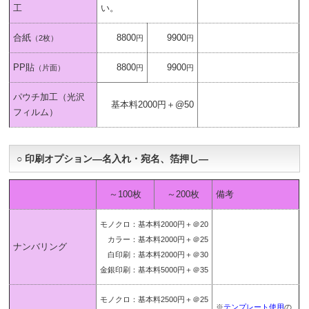
工
い。
合紙
8800
9900
（2枚）
円
円
PP貼
8800
9900
（片面）
円
円
パウチ加工（光沢
基本料2000円＋@50
フィルム）
○ 印刷オプション―名入れ・宛名、箔押し―
～100枚
～200枚
備考
モノクロ：基本料2000円＋＠20
カラー：基本料2000円＋＠25
ナンバリング
白印刷：基本料2000円＋＠30
金銀印刷：基本料5000円＋＠35
モノクロ：基本料2500円＋＠25
※
テンプレート使用
の