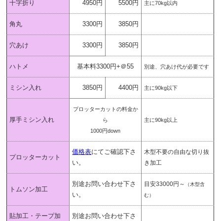
十字折り
4950円
5500円
主に70kg以内
角丸
3300円
3850円
穴あけ
3300円
3850円
ハトメ
基本料3300円+＠55
別途、穴あけ代が必要です
ミシン入れ
3850円
4400円
主に90kg以下
プロッターカットの料金か
厚手ミシン入れ
ら
主に90kg以上
1000円down
価格表
にてご確認下さ
木型不要の自由な切り抜
プロッターカット
い。
き加工
別途お問い合わせ下さ
目安33000円～
（木型含
トムソン加工
い。
む）
貼加工・テープ加
別途お問い合わせ下さ