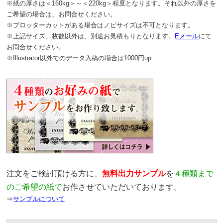
※紙の厚さは＜160kg＞～＜220kg＞程度となります。それ以外の厚さを
ご希望の場合は、お問合せください。
※プロッターカットがある場合はノビサイズは不可となります。
※上記サイズ、枚数以外は、別途お見積もりとなります。
Eメール
にて
お問合せください。
※Illustrator以外でのデータ入稿の場合は1000円up
注文をご検討頂ける方に、
無料出力サンプル
を
４種類まで
のご希望の紙で
お作させていただいております。
⇒
サンプルについて