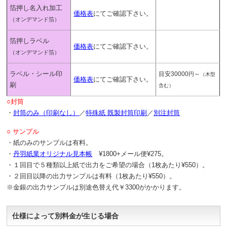
箔押し名入れ加工
価格表
にてご確認下さい。
（オンデマンド箔）
箔押しラベル
価格表
にてご確認下さい。
（オンデマンド箔）
ラベル・シール印
目安30000
～
円
（木型
価格表
にてご確認下さい。
刷
含む）
○封筒
・
封筒のみ（印刷なし）
／
特殊紙 既製封筒印刷
／
別注封筒
○ サンプル
・紙のみのサンプルは有料。
・
丹羽紙業オリジナル見本帳
¥1800+メール便¥275。
・１回目で５種類以上紙で出力をご希望の場合（1枚あたり¥550）。
・２回目以降の出力サンプルは有料（1枚あたり¥550）。
※金銀の出力サンプルは別途色替え代￥3300がかかります。
仕様によって別料金が生じる場合