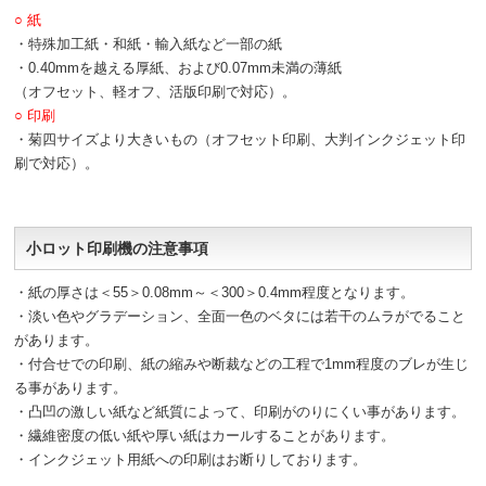
○ 紙
・特殊加工紙・和紙・輸入紙など一部の紙
・0.40mmを越える厚紙、および0.07mm未満の薄紙
（オフセット、軽オフ、活版印刷で対応）。
○ 印刷
・菊四サイズより大きいもの（オフセット印刷、大判インクジェット印
刷で対応）。
小ロット印刷機の注意事項
・紙の厚さは＜55＞0.08mm～＜300＞0.4mm程度となります。
・淡い色やグラデーション、全面一色のベタには若干のムラがでること
があります。
・付合せでの印刷、紙の縮みや断裁などの工程で1mm程度のブレが生じ
る事があります。
・凸凹の激しい紙など紙質によって、印刷がのりにくい事があります。
・繊維密度の低い紙や厚い紙はカールすることがあります。
・インクジェット用紙への印刷はお断りしております。