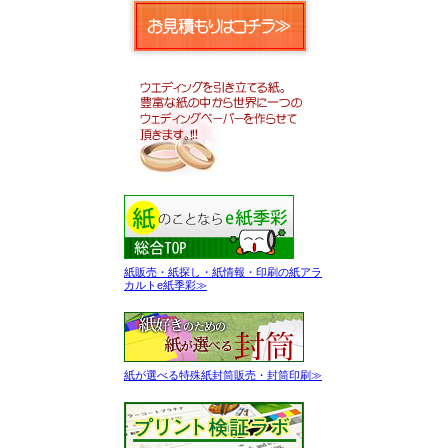
紙販売・紙探し・紙情報・印刷の紙アラ
カルトe紙季彩≫
紙が選べる特殊紙封筒販売・封筒印刷≫