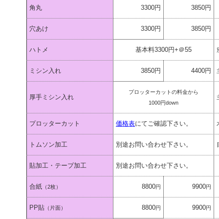
角丸
3300円
3850円
穴あけ
3300円
3850円
ハトメ
基本料3300円+＠55
ミシン入れ
3850円
4400円
プロッターカットの料金から
厚手ミシン入れ
1000円down
プロッターカット
価格表
にてご確認下さい。
トムソン加工
別途お問い合わせ下さい。
貼加工・テープ加工
別途お問い合わせ下さい。
合紙
8800
9900
（2枚）
円
円
PP貼
8800
9900
（片面）
円
円