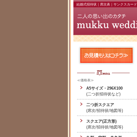
結婚式招待状｜席次表｜サンクスカード
≪価格表≫
A5サイズ・296X100
(二つ折招待状など)
二つ折スクエア
(席次/招待状/地図等)
スクエア(正方形)
(席次/招待状/地図等)