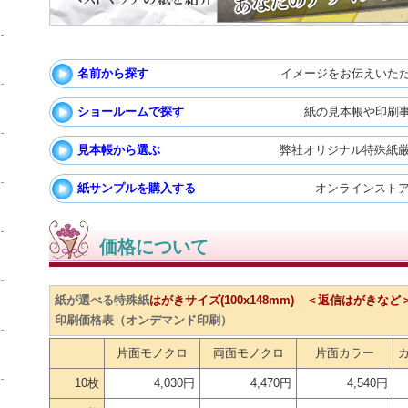
名前から探す
イメージをお伝えいた
ショールームで探す
紙の見本帳や印刷
見本帳から選ぶ
弊社オリジナル特殊紙厳
紙サンプルを購入する
オンラインストア
価格について
紙が選べる特殊紙
はがきサイズ(100x148mm) ＜返信はがきな
印刷価格表（オンデマンド印刷）
片面モノクロ
両面モノクロ
片面カラー
10枚
4,030円
4,470円
4,540円