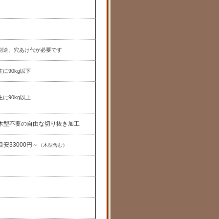
別途、穴あけ代が必要です
主に90kg以下
主に90kg以上
木型不要の自由な切り抜き加工
目安33000円～
（木型含む）