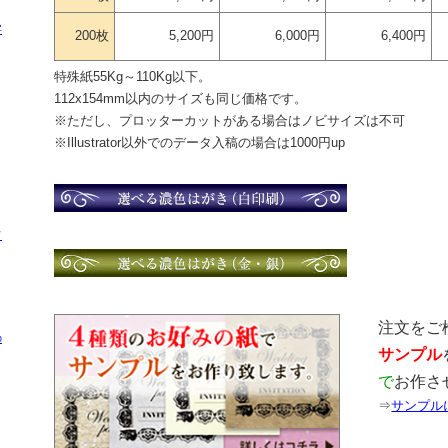
字
200枚
5,200円
6,000円
6,400円
特殊紙55Kg～110Kg以下。
112x154mm以内のサイズも同じ価格です。
※ただし、プロッターカットがある場合はノビサイズは不可
※Illustrator以外でのデータ入稿の場合は1000円up
ド
注文をご
の
サンプル
で
お作さ
⇒
サンプル