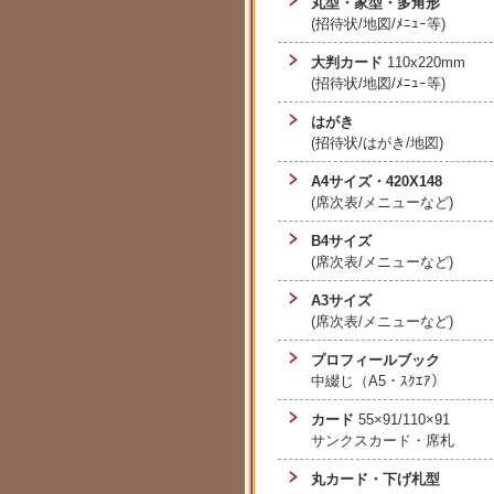
丸型・家型・多角形
(招待状/地図/ﾒﾆｭｰ等)
大判カード
110x220mm
(招待状/地図/ﾒﾆｭｰ等)
はがき
(招待状/はがき/地図)
A4サイズ・420X148
(席次表/メニューなど)
B4サイズ
(席次表/メニューなど)
A3サイズ
(席次表/メニューなど)
プロフィールブック
中綴じ（A5・ｽｸｴｱ）
カード
55×91/110×91
サンクスカード・席札
丸カード・下げ札型