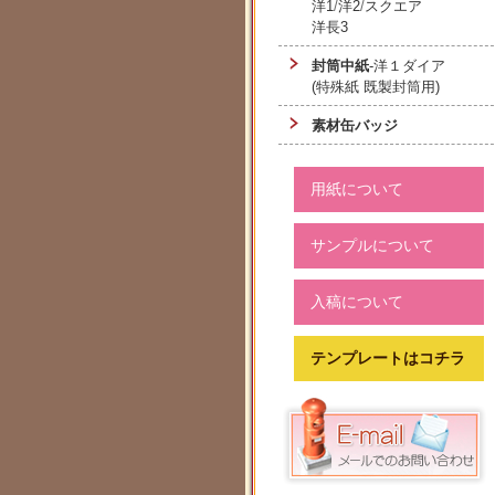
洋1
/
洋2
/
スクエア
洋長3
封筒中紙
-洋１ダイア
(特殊紙 既製封筒用)
素材缶バッジ
用紙について
サンプルについて
入稿について
テンプレートはコチラ