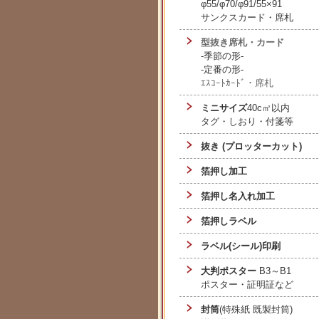
φ55/φ70/φ91/55×91
サンクスカード・席札
型抜き席札・カード
-季節の形-
-定番の形-
ｴｽｺｰﾄｶｰﾄﾞ・席札
ミニサイズ
40c㎡以内
タグ・しおり・付箋等
抜き (プロッターカット)
箔押し加工
箔押し名入れ加工
箔押しラベル
ラベル(シール)印刷
大判ポスター
B3～B1
ポスター・証明証など
封筒
(特殊紙 既製封筒)