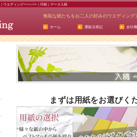
｜ウエディングペーパー｜印刷｜データ入稿
無垢な紙たちをお二人の好みのウエディング
ホーム
通販法表記
会社
まずは用紙をお選びく