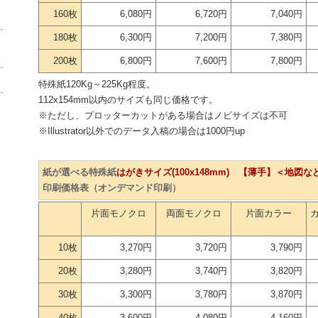
160枚
6,080円
6,720円
7,040円
180枚
6,300円
7,200円
7,380円
200枚
6,800円
7,600円
7,800円
特殊紙120Kg～225Kg程度。
112x154mm以内のサイズも同じ価格です。
※ただし、プロッターカットがある場合はノビサイズは不可
※Illustrator以外でのデータ入稿の場合は1000円up
紙が選べる特殊紙
はがきサイズ(100x148mm) 【薄手】＜地図
印刷価格表（オンデマンド印刷）
片面モノクロ
両面モノクロ
片面カラー
10枚
3,270円
3,720円
3,790円
20枚
3,280円
3,740円
3,820円
30枚
3,300円
3,780円
3,870円
40枚
3,600円
4,080円
4,160円