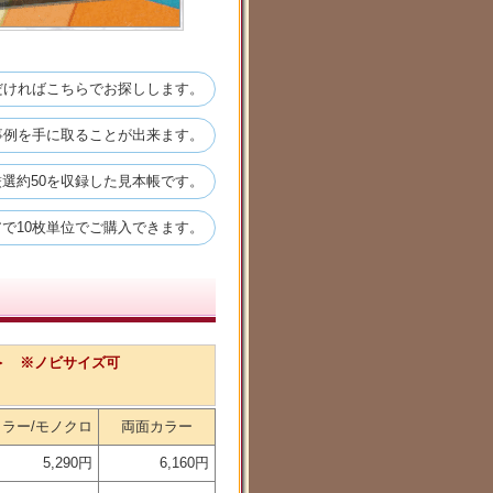
だければこちらでお探しします。
事例を手に取ることが出来ます。
選約50を収録した見本帳です。
で10枚単位でご購入できます。
ど＞ ※ノビサイズ可
カラー/モノクロ
両面カラー
5,290円
6,160円