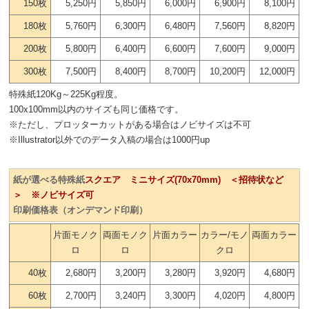
150枚
5,250円
5,850円
6,000円
6,900円
8,100円
180枚
5,760円
6,300円
6,480円
7,560円
8,820円
200枚
5,800円
6,400円
6,600円
7,600円
9,000円
300枚
7,500円
8,400円
8,700円
10,200円
12,000円
特殊紙120Kg～225Kg程度。
100x100mm以内のサイズも同じ価格です。
※ただし、プロッターカットがある場合はノビサイズは不可
※Illustrator以外でのデータ入稿の場合は1000円up
紙が選べる特殊紙
スクエア ミニサイズ(70x70mm) ＜招待状など
＞ ※ノビサイズ可
印刷価格表（オンデマンド印刷）
片面モノク
両面モノク
片面カラー
カラー/モノ
両面カラー
ロ
ロ
クロ
40枚
2,680円
3,200円
3,280円
3,920円
4,680円
60枚
2,700円
3,240円
3,300円
4,020円
4,800円