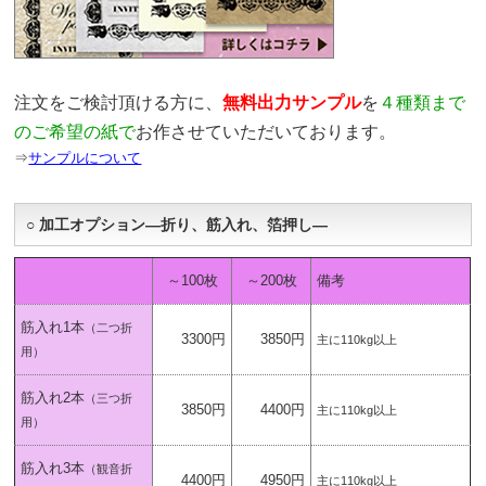
注文をご検討頂ける方に、
無料出力サンプル
を
４種類まで
のご希望の紙で
お作させていただいております。
⇒
サンプルについて
○ 加工オプション―折り、筋入れ、箔押し―
～100枚
～200枚
備考
筋入れ1本
（二つ折
3300円
3850円
主に110kg以上
用）
筋入れ2本
（三つ折
3850円
4400円
主に110kg以上
用）
筋入れ3本
（観音折
4400円
4950円
主に110kg以上