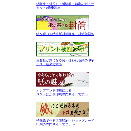
紙販売・紙探し・紙情報・印刷の紙アラ
カルトe紙季彩≫
紙が選べる特殊紙封筒販売・封筒印刷≫
お客様が気になる良く使われる紙の印字
テスト結果です≫
オンデマンド印刷による
ＤＭ・はがき印刷専門サイトです≫
特殊紙で作る名刺印刷・ショップカード
印刷の専門サイトです。≫