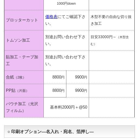
1000円down
価格表
にてご確認下さ
木型不要の自由な切り抜
プロッターカット
い。
き加工
別途お問い合わせ下さ
目安33000円～
（木型含
トムソン加工
い。
む）
貼加工・テープ加
別途お問い合わせ下さ
工
い。
合紙
8800
9900
（2枚）
円
円
PP貼
8800
9900
（片面）
円
円
パウチ加工（光沢
基本料2000円＋@50
フィルム）
○ 印刷オプション―名入れ・宛名、箔押し―