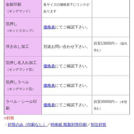
金銀印刷
各サイズの価格表下にリンクが
（オンデマンド）
あります
箔押し
価格表
にてご確認下さい。
（ホットスタンプ）
目安13000
～
円
（版代
浮き出し加工
別途お問い合わせ下さい。
含む）
箔押し名入れ加工
価格表
にてご確認下さい。
（オンデマンド箔）
箔押しラベル
価格表
にてご確認下さい。
（オンデマンド箔）
ラベル・シール印
目安30000
～
円
（木型
価格表
にてご確認下さい。
刷
含む）
○封筒
・
封筒のみ（印刷なし）
／
特殊紙 既製封筒印刷
／
別注封筒