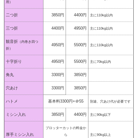
用）
二つ折
3850円
4400円
主に110kg以内
三つ折
4400円
4950円
主に110kg以内
観音折
（内巻き四つ
4950円
5500円
主に110kg以内
折）
十字折り
4950円
5500円
主に70kg以内
角丸
3300円
3850円
穴あけ
3300円
3850円
ハトメ
基本料3300円+＠55
別途、穴あけ代が必要です
ミシン入れ
3850円
4400円
主に90kg以下
プロッターカットの料金か
厚手ミシン入れ
ら
主に90kg以上