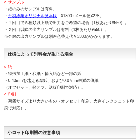
○ サンプル
・紙のみのサンプルは有料。
・
丹羽紙業オリジナル見本帳
¥1800+メール便¥275。
・１回目で５種類以上紙で出力をご希望の場合（1枚あたり¥550）。
・２回目以降の出力サンプルは有料（1枚あたり¥550）。
※金銀の出力サンプルは別途色替え代￥3300がかかります。
仕様によって別料金が生じる場合
○ 紙
・特殊加工紙・和紙・輸入紙など一部の紙
・0.40mmを越える厚紙、および0.07mm未満の薄紙
（オフセット、軽オフ、活版印刷で対応）。
○ 印刷
・菊四サイズより大きいもの（オフセット印刷、大判インクジェット印
刷で対応）。
小ロット印刷機の注意事項