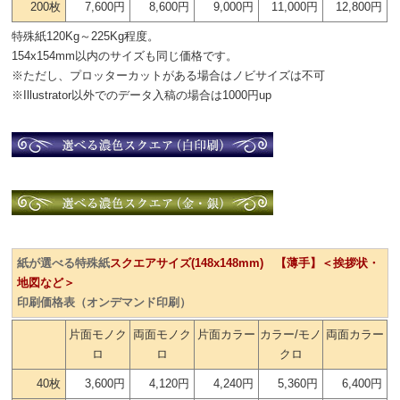
200枚
7,600円
8,600円
9,000円
11,000円
12,800円
特殊紙120Kg～225Kg程度。
154x154mm以内のサイズも同じ価格です。
※ただし、プロッターカットがある場合はノビサイズは不可
※Illustrator以外でのデータ入稿の場合は1000円up
紙が選べる特殊紙
スクエアサイズ(148x148mm) 【薄手】＜挨拶状・
地図など＞
印刷価格表（オンデマンド印刷）
片面モノク
両面モノク
片面カラー
カラー/モノ
両面カラー
ロ
ロ
クロ
40枚
3,600円
4,120円
4,240円
5,360円
6,400円