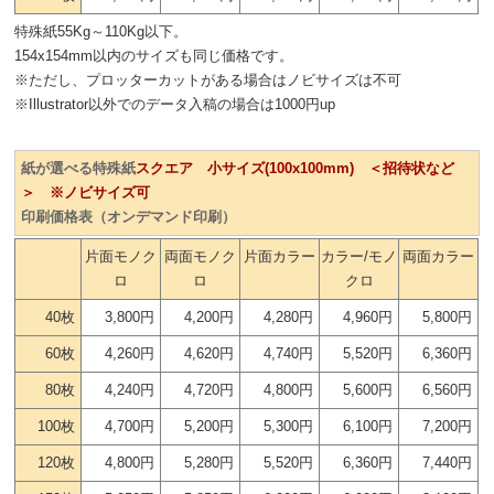
特殊紙55Kg～110Kg以下。
154x154mm以内のサイズも同じ価格です。
※ただし、プロッターカットがある場合はノビサイズは不可
※Illustrator以外でのデータ入稿の場合は1000円up
紙が選べる特殊紙
スクエア 小サイズ(100x100mm) ＜招待状など
＞ ※ノビサイズ可
印刷価格表（オンデマンド印刷）
片面モノク
両面モノク
片面カラー
カラー/モノ
両面カラー
ロ
ロ
クロ
40枚
3,800円
4,200円
4,280円
4,960円
5,800円
60枚
4,260円
4,620円
4,740円
5,520円
6,360円
80枚
4,240円
4,720円
4,800円
5,600円
6,560円
100枚
4,700円
5,200円
5,300円
6,100円
7,200円
120枚
4,800円
5,280円
5,520円
6,360円
7,440円