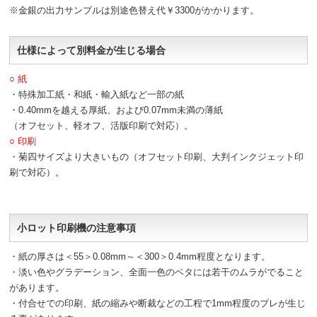
※金銀の出力サンプルは別途色替え代￥3300がかかります。
仕様によって別料金が生じる場合
○ 紙
・特殊加工紙・和紙・輸入紙など一部の紙
・0.40mmを越える厚紙、および0.07mm未満の薄紙
（オフセット、軽オフ、活版印刷で対応）。
○ 印刷
・菊四サイズより大きいもの（オフセット印刷、大判インクジェット印
刷で対応）。
小ロット印刷機の注意事項
・紙の厚さは＜55＞0.08mm～＜300＞0.4mm程度となります。
・淡い色やグラデーション、全面一色のベタには若干のムラがでること
があります。
・付合せでの印刷、紙の縮みや断裁などの工程で1mm程度のブレが生じ