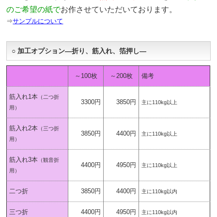
のご希望の紙で
お作させていただいております。
⇒
サンプルについて
○ 加工オプション―折り、筋入れ、箔押し―
～100枚
～200枚
備考
筋入れ1本
（二つ折
3300円
3850円
主に110kg以上
用）
筋入れ2本
（三つ折
3850円
4400円
主に110kg以上
用）
筋入れ3本
（観音折
4400円
4950円
主に110kg以上
用）
二つ折
3850円
4400円
主に110kg以内
三つ折
4400円
4950円
主に110kg以内