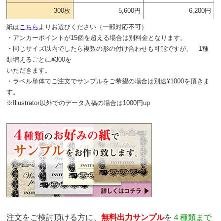
300枚
5,600円
6,200円
紙は
こちら
よりお選びください（一部対応不可）
・アンカーポイントが15個を超える場合は別料金となります。
・同じサイズ以内でしたら複数の形の付け合わせも可能ですが、 1種
類増えるごとに¥300を
いただきます。
・ラベル単体でご注文でサンプルをご希望の場合は別途¥1000を頂きま
す。
※Illustrator以外でのデータ入稿の場合は1000円up
注文をご検討頂ける方に、
無料出力サンプル
を
４種類まで