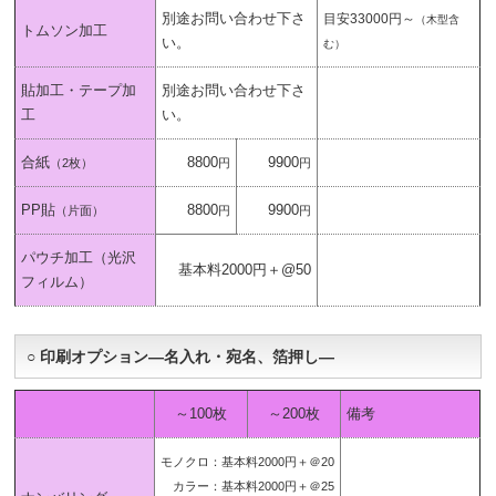
別途お問い合わせ下さ
目安33000円～
（木型含
トムソン加工
い。
む）
貼加工・テープ加
別途お問い合わせ下さ
工
い。
合紙
8800
9900
（2枚）
円
円
PP貼
8800
9900
（片面）
円
円
パウチ加工（光沢
基本料2000円＋@50
フィルム）
○ 印刷オプション―名入れ・宛名、箔押し―
～100枚
～200枚
備考
モノクロ：基本料2000円＋＠20
カラー：基本料2000円＋＠25