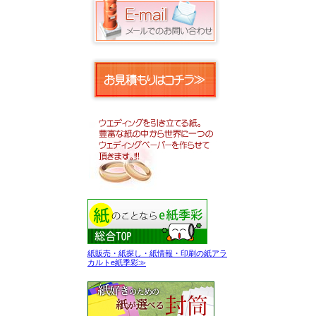
紙販売・紙探し・紙情報・印刷の紙アラ
カルトe紙季彩≫