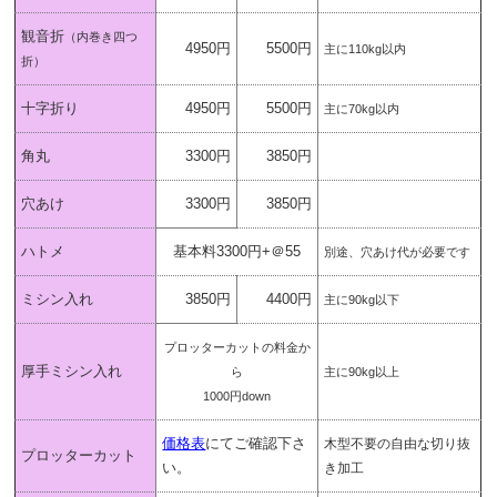
観音折
（内巻き四つ
4950円
5500円
主に110kg以内
折）
十字折り
4950円
5500円
主に70kg以内
角丸
3300円
3850円
穴あけ
3300円
3850円
ハトメ
基本料3300円+＠55
別途、穴あけ代が必要です
ミシン入れ
3850円
4400円
主に90kg以下
プロッターカットの料金か
厚手ミシン入れ
ら
主に90kg以上
1000円down
価格表
にてご確認下さ
木型不要の自由な切り抜
プロッターカット
い。
き加工