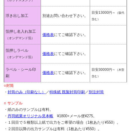
（ホットスタンプ）
目安13000
～
円
（版代
浮き出し加工
別途お問い合わせ下さい。
含む）
箔押し名入れ加工
価格表
にてご確認下さい。
（オンデマンド箔）
箔押しラベル
価格表
にてご確認下さい。
（オンデマンド箔）
ラベル・シール印
目安30000
～
円
（木型
価格表
にてご確認下さい。
刷
含む）
○封筒
・
封筒のみ（印刷なし）
／
特殊紙 既製封筒印刷
／
別注封筒
○ サンプル
・紙のみのサンプルは有料。
・
丹羽紙業オリジナル見本帳
¥1800+メール便¥275。
・１回目で５種類以上紙で出力をご希望の場合（1枚あたり¥550）。
・２回目以降の出力サンプルは有料（1枚あたり¥550）。