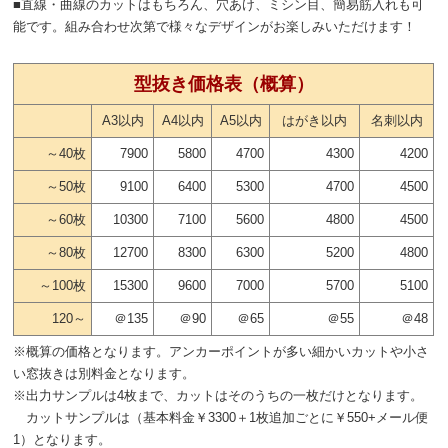
■直線・曲線のカットはもちろん、穴あけ、ミシン目、簡易筋入れも可
能です。組み合わせ次第で様々なデザインがお楽しみいただけます！
型抜き価格表（概算）
A3以内
A4以内
A5以内
はがき以内
名刺以内
～40枚
7900
5800
4700
4300
4200
～50枚
9100
6400
5300
4700
4500
～60枚
10300
7100
5600
4800
4500
～80枚
12700
8300
6300
5200
4800
～100枚
15300
9600
7000
5700
5100
120～
＠135
＠90
＠65
＠55
＠48
※概算の価格となります。アンカーポイントが多い細かいカットや小さ
い窓抜きは別料金となります。
※出力サンプルは4枚まで、カットはそのうちの一枚だけとなります。
カットサンプルは（基本料金￥3300＋1枚追加ごとに￥550+メール便
1）となります。