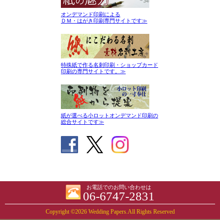
オンデマンド印刷による
ＤＭ・はがき印刷専門サイトです≫
特殊紙で作る名刺印刷・ショップカード
印刷の専門サイトです。≫
紙が選べる小ロットオンデマンド印刷の
総合サイトです≫
お電話でのお問い合わせは
06-6747-2831
Copyright ©2026 Wedding Papers.All Rights Reserved