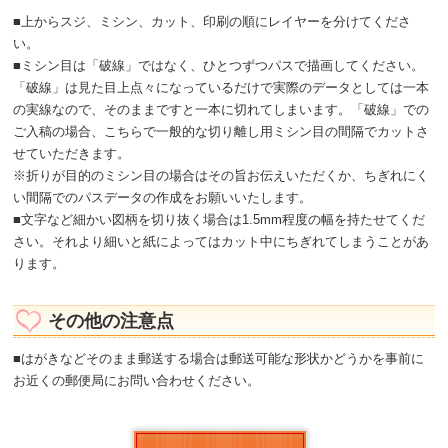
■上からスジ、ミシン、カット、印刷の順にレイヤーを分けてくださ
い。
■ミシン目は「破線」ではなく、ひとつずつパスで描画してください。
「破線」は見た目上点々になっているだけで実際のデータとしては一本
の実線なので、そのままですと一本に切れてしまいます。「破線」での
ご入稿の場合、こちらで一般的な切り離し用ミシン目の間隔でカットさ
せていただきます。
※折りが目的のミシン目の場合はその旨お伝えいただくか、ちぎれにく
い間隔でのパスデータの作成をお願いいたします。
■文字など細かい図柄を切り抜く場合は1.5mm程度の幅を持たせてくだ
さい。それより細いと紙によってはカット中にちぎれてしまうことがあ
ります。
その他の注意点
■はがきなどそのまま郵送する場合は郵送可能な形状かどうかを事前に
お近くの郵便局にお問い合わせください。