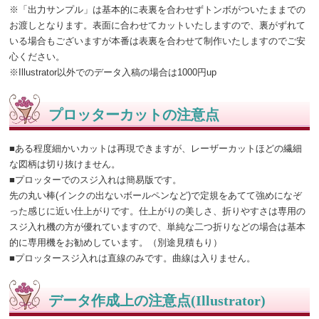
※「出力サンプル」は基本的に表裏を合わせずトンボがついたままでの
お渡しとなります。表面に合わせてカットいたしますので、裏がずれて
いる場合もございますが本番は表裏を合わせて制作いたしますのでご安
心ください。
※Illustrator以外でのデータ入稿の場合は1000円up
プロッターカットの注意点
■ある程度細かいカットは再現できますが、レーザーカットほどの繊細
な図柄は切り抜けません。
■プロッターでのスジ入れは簡易版です。
先の丸い棒(インクの出ないボールペンなど)で定規をあてて強めになぞ
った感じに近い仕上がりです。仕上がりの美しさ、折りやすさは専用の
スジ入れ機の方が優れていますので、単純な二つ折りなどの場合は基本
的に専用機をお勧めしています。（別途見積もり）
■プロッタースジ入れは直線のみです。曲線は入りません。
データ作成上の注意点(Illustrator)