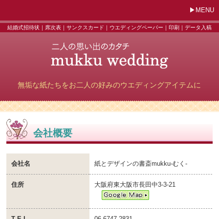
MENU
結婚式招待状｜席次表｜サンクスカード｜ウエディングペーパー｜印刷｜データ入稿
無垢な紙たちをお二人の好みのウエディングアイテムに
会社概要
会社名
紙とデザインの書斎mukku-むく-
住所
大阪府東大阪市長田中3-3-21
T E L
06-6747-2831