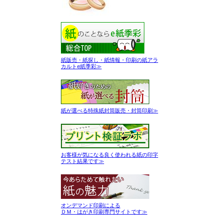
紙販売・紙探し・紙情報・印刷の紙アラ
カルトe紙季彩≫
紙が選べる特殊紙封筒販売・封筒印刷≫
お客様が気になる良く使われる紙の印字
テスト結果です≫
オンデマンド印刷による
ＤＭ・はがき印刷専門サイトです≫