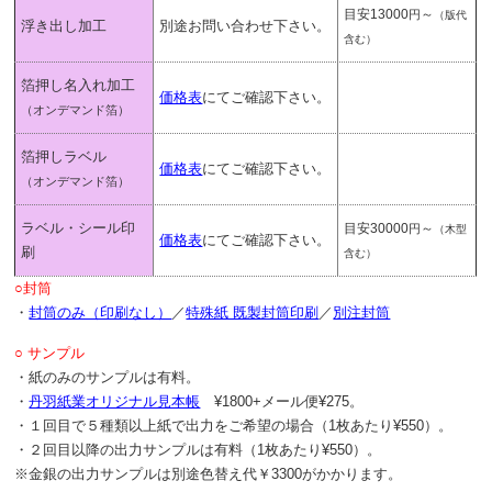
目安13000
～
円
（版代
浮き出し加工
別途お問い合わせ下さい。
含む）
箔押し名入れ加工
価格表
にてご確認下さい。
（オンデマンド箔）
箔押しラベル
価格表
にてご確認下さい。
（オンデマンド箔）
ラベル・シール印
目安30000
～
円
（木型
価格表
にてご確認下さい。
刷
含む）
○封筒
・
封筒のみ（印刷なし）
／
特殊紙 既製封筒印刷
／
別注封筒
○ サンプル
・紙のみのサンプルは有料。
・
丹羽紙業オリジナル見本帳
¥1800+メール便¥275。
・１回目で５種類以上紙で出力をご希望の場合（1枚あたり¥550）。
・２回目以降の出力サンプルは有料（1枚あたり¥550）。
※金銀の出力サンプルは別途色替え代￥3300がかかります。