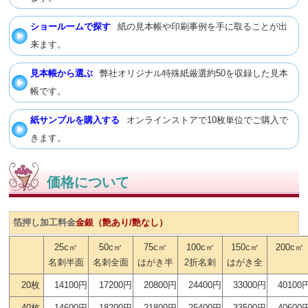
ショールームで探す
紙の見本帳や印刷事例を手に取ることが出
来ます。
見本帳から選ぶ
弊社オリジナル特殊紙厳選約50を収録した見本
帳です。
紙サンプルを購入する
オンラインストアで10枚単位でご購入で
きます。
価格について
箔押し加工料金
金銀（艶あり/艶なし）
25c㎡
50c㎡
75c㎡
100c㎡
150c㎡
200c㎡
名刺半面
名刺全面
はがき半
2折名刺
はがき全
20枚
14100円
17200円
20800円
24400円
33000円
40100
40枚
14600円
18200円
21800円
25400円
33500円
40600