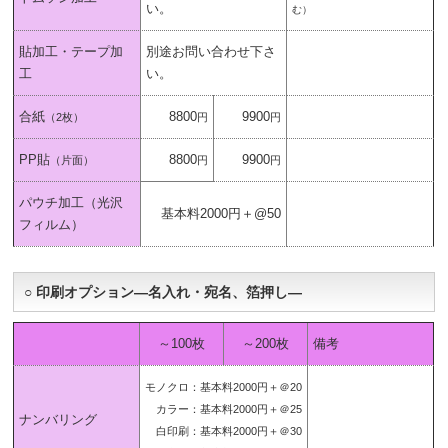
い。
む）
貼加工・テープ加
別途お問い合わせ下さ
工
い。
合紙
8800
9900
（2枚）
円
円
PP貼
8800
9900
（片面）
円
円
パウチ加工（光沢
基本料2000円＋@50
フィルム）
○ 印刷オプション―名入れ・宛名、箔押し―
～100枚
～200枚
備考
モノクロ：基本料2000円＋＠20
カラー：基本料2000円＋＠25
ナンバリング
白印刷：基本料2000円＋＠30