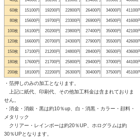
60枚
15100円
19200円
22800円
26400円
34000円
41100
80枚
15600円
19700円
23300円
26900円
34500円
41600
100枚
16100円
20200円
23800円
27400円
35000円
42100
120枚
16600円
20700円
24300円
27900円
35500円
42600
150枚
17100円
21200円
24800円
28400円
36500円
43600
180枚
17600円
21700円
25800円
29400円
37000円
44100
200枚
18100円
22200円
26300円
30400円
37500円
45100
・箔押しのみの加工となります。
上記に紙代、印刷代、その他加工料金は含まれておりま
せん。
・消金・消銀・黒は約10％up、白・消黒・カラー・顔料・
メタリック
クリアー・レインボーは約20％UP、ホログラムは約
30％UPとなります。