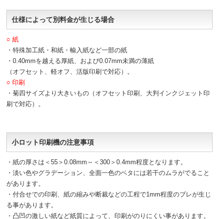
仕様によって別料金が生じる場合
○ 紙
・特殊加工紙・和紙・輸入紙など一部の紙
・0.40mmを越える厚紙、および0.07mm未満の薄紙
（オフセット、軽オフ、活版印刷で対応）。
○ 印刷
・菊四サイズより大きいもの（オフセット印刷、大判インクジェット印
刷で対応）。
小ロット印刷機の注意事項
・紙の厚さは＜55＞0.08mm～＜300＞0.4mm程度となります。
・淡い色やグラデーション、全面一色のベタには若干のムラがでること
があります。
・付合せでの印刷、紙の縮みや断裁などの工程で1mm程度のブレが生じ
る事があります。
・凸凹の激しい紙など紙質によって、印刷がのりにくい事があります。