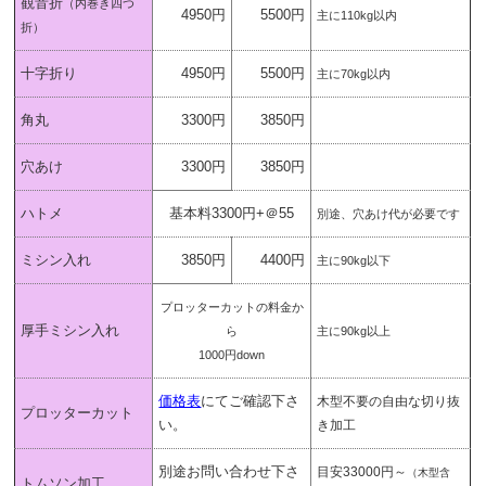
観音折
（内巻き四つ
4950円
5500円
主に110kg以内
折）
十字折り
4950円
5500円
主に70kg以内
角丸
3300円
3850円
穴あけ
3300円
3850円
ハトメ
基本料3300円+＠55
別途、穴あけ代が必要です
ミシン入れ
3850円
4400円
主に90kg以下
プロッターカットの料金か
厚手ミシン入れ
ら
主に90kg以上
1000円down
価格表
にてご確認下さ
木型不要の自由な切り抜
プロッターカット
い。
き加工
別途お問い合わせ下さ
目安33000円～
（木型含
トムソン加工