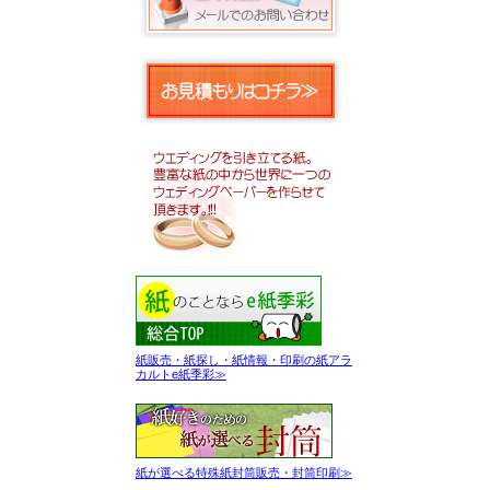
紙販売・紙探し・紙情報・印刷の紙アラ
カルトe紙季彩≫
紙が選べる特殊紙封筒販売・封筒印刷≫