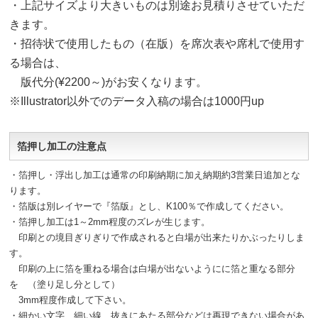
・上記サイズより大きいものは別途お見積りさせていただ
きます。
・招待状で使用したもの（在版）を席次表や席札で使用す
る場合は、
版代分(¥2200～)がお安くなります。
※Illustrator以外でのデータ入稿の場合は1000円up
箔押し加工の注意点
・箔押し・浮出し加工は通常の印刷納期に加え納期約3営業日追加とな
ります。
・箔版は別レイヤーで『箔版』とし、K100％で作成してください。
・箔押し加工は1～2mm程度のズレが生じます。
印刷との境目ぎりぎりで作成されると白場が出来たりかぶったりしま
す。
印刷の上に箔を重ねる場合は白場が出ないようにに箔と重なる部分
を （塗り足し分として）
3mm程度作成して下さい。
・細かい文字、細い線、抜きにあたる部分などは再現できない場合があ