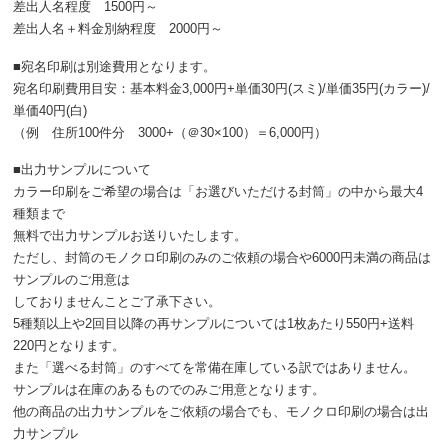
差出人名程度 1500円～
差出人名＋料金別納程度 2000円～
■宛名印刷は別途費用となります。
宛名印刷費用目安：基本料金3,000円+単価30円(スミ)/単価35円(カラー)/
単価40円(白)
（例 住所100件分 3000+（＠30×100）＝6,000円）
■出力サンプルについて
カラー印刷をご希望の場合は「お選びいただける封筒」の中から最大4
種類まで
無料で出力サンプルお送りいたします。
ただし、封筒のモノクロ印刷のみのご依頼の場合や6000円未満の商品は
サンプルのご用意は
しておりませんことご了承下さい。
5種類以上や2回目以降の再サンプルについては1枚あたり550円+送料
220円となります。
また「選べる封筒」のすべてを常備在庫している訳ではありません。
サンプルは在庫のあるものでのみご用意となります。
他の商品の出力サンプルをご依頼の場合でも、モノクロ印刷の場合は出
力サンプル