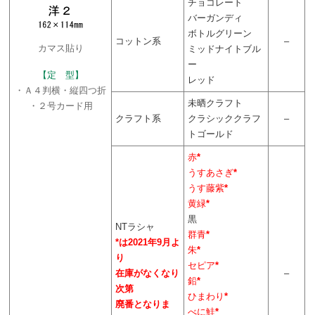
チョコレート
バーガンディ
ボトルグリーン
コットン系
–
カマス貼り
ミッドナイトブル
ー
【定 型】
レッド
・Ａ４判横・縦四つ折
未晒クラフト
・２号カード用
クラフト系
クラシッククラフ
–
トゴールド
赤
*
うすあさぎ
*
うす藤紫
*
黄緑
*
黒
NTラシャ
群青
*
*は2021年9月よ
朱
*
り
セピア
*
在庫がなくなり
–
鉛
*
次第
ひまわり
*
廃番となりま
べに鮭
*