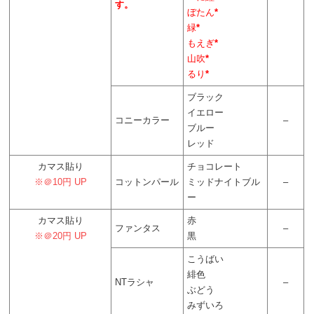
す。
ぼたん
*
緑
*
もえぎ
*
山吹
*
るり
*
ブラック
イエロー
コニーカラー
–
ブルー
レッド
カマス貼り
チョコレート
※＠10円 UP
コットンパール
ミッドナイトブル
–
ー
カマス貼り
赤
ファンタス
–
※＠20円 UP
黒
こうばい
緋色
NTラシャ
–
ぶどう
みずいろ