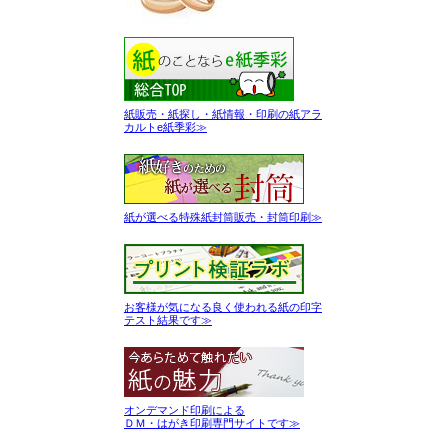
紙販売・紙探し・紙情報・印刷の紙アラ
カルトe紙季彩≫
紙が選べる特殊紙封筒販売・封筒印刷≫
お客様が気になる良く使われる紙の印字
テスト結果です≫
オンデマンド印刷による
ＤＭ・はがき印刷専門サイトです≫