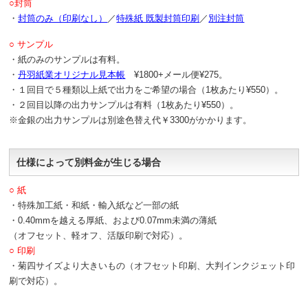
○封筒
・
封筒のみ（印刷なし）
／
特殊紙 既製封筒印刷
／
別注封筒
○ サンプル
・紙のみのサンプルは有料。
・
丹羽紙業オリジナル見本帳
¥1800+メール便¥275。
・１回目で５種類以上紙で出力をご希望の場合（1枚あたり¥550）。
・２回目以降の出力サンプルは有料（1枚あたり¥550）。
※金銀の出力サンプルは別途色替え代￥3300がかかります。
仕様によって別料金が生じる場合
○ 紙
・特殊加工紙・和紙・輸入紙など一部の紙
・0.40mmを越える厚紙、および0.07mm未満の薄紙
（オフセット、軽オフ、活版印刷で対応）。
○ 印刷
・菊四サイズより大きいもの（オフセット印刷、大判インクジェット印
刷で対応）。