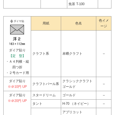
焦茶 T-100
色イメ
用紙
色名
ージ
ダイア貼り
クラフト系
未晒クラフト
–
【定 型】
・Ａ４判横・縦
四つ折
・２号カード用
ダイア貼り
クラシッククラフト
クラフトパール系
–
※＠10円 UP
ゴールド
ダイア貼り
スタードリーム
ゴールド
–
※＠20円 UP
タント
H-70 （ネイビー）
–
アプリコット