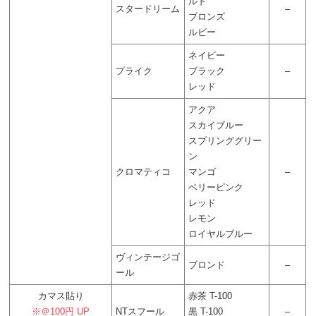
ルド
スタードリーム
–
ブロンズ
ルビー
ネイビー
プライク
ブラック
–
レッド
アクア
スカイブルー
スプリンググリー
ン
クロマティコ
マンゴ
–
ベリーピンク
レッド
レモン
ロイヤルブルー
ヴィンテージゴ
ブロンド
–
ール
カマス貼り
赤茶 T-100
※＠100円 UP
NTスフール
黒 T-100
–