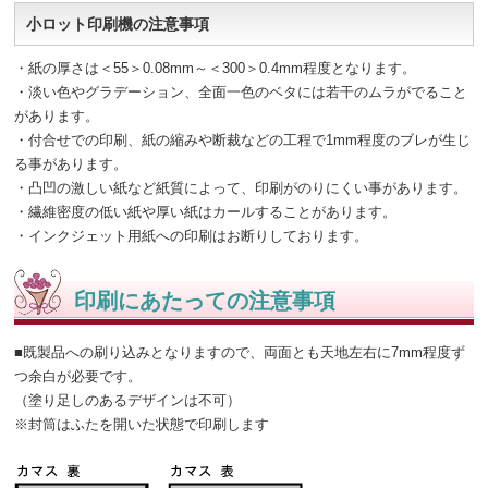
小ロット印刷機の注意事項
・紙の厚さは＜55＞0.08mm～＜300＞0.4mm程度となります。
・淡い色やグラデーション、全面一色のベタには若干のムラがでること
があります。
・付合せでの印刷、紙の縮みや断裁などの工程で1mm程度のブレが生じ
る事があります。
・凸凹の激しい紙など紙質によって、印刷がのりにくい事があります。
・繊維密度の低い紙や厚い紙はカールすることがあります。
・インクジェット用紙への印刷はお断りしております。
印刷にあたっての注意事項
■既製品への刷り込みとなりますので、両面とも天地左右に7mm程度ず
つ余白が必要です。
（塗り足しのあるデザインは不可）
※封筒はふたを開いた状態で印刷します