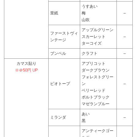
うすあい
里紙
梅
–
山吹
アップルグリーン
ファーストヴィ
スカーレット
–
ンテージ
ターコイズ
ブンペル
クラフト
–
カマス貼り
アプリコット
※＠50円 UP
ダークブラウン
フォレストグリー
ビオトープ
ン
–
ベリーレッド
ポルトブラック
マゼランブルー
あい
ミランダ
–
黒
アンティークゴー