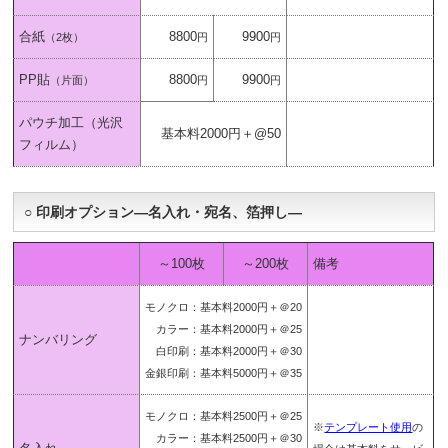
合紙
8800
9900
（2枚）
円
円
PP貼
8800
9900
（片面）
円
円
パウチ加工（光沢
基本料2000円＋@50
フィルム）
○ 印刷オプション―名入れ・宛名、箔押し―
～100枚
～200枚
備考
モノクロ：基本料2000円＋＠20
カラー：基本料2000円＋＠25
ナンバリング
白印刷：基本料2000円＋＠30
金銀印刷：基本料5000円＋＠35
モノクロ：基本料2500円＋＠25
※
テンプレート使用
の
カラー：基本料2500円＋＠30