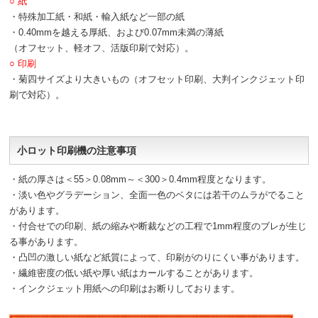
○ 紙
・特殊加工紙・和紙・輸入紙など一部の紙
・0.40mmを越える厚紙、および0.07mm未満の薄紙
（オフセット、軽オフ、活版印刷で対応）。
○ 印刷
・菊四サイズより大きいもの（オフセット印刷、大判インクジェット印
刷で対応）。
小ロット印刷機の注意事項
・紙の厚さは＜55＞0.08mm～＜300＞0.4mm程度となります。
・淡い色やグラデーション、全面一色のベタには若干のムラがでること
があります。
・付合せでの印刷、紙の縮みや断裁などの工程で1mm程度のブレが生じ
る事があります。
・凸凹の激しい紙など紙質によって、印刷がのりにくい事があります。
・繊維密度の低い紙や厚い紙はカールすることがあります。
・インクジェット用紙への印刷はお断りしております。