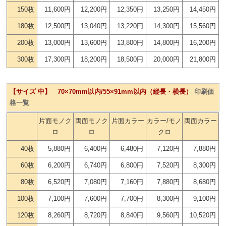
150枚
11,600円
12,200円
12,350円
13,250円
14,450円
180枚
12,500円
13,040円
13,220円
14,300円
15,560円
200枚
13,000円
13,600円
13,800円
14,800円
16,200円
300枚
17,300円
18,200円
18,500円
20,000円
21,800円
【サイズ 中】 70×70mm以内/55×91mm以内（縦長・横長）
印刷価
格一覧
片面モノク
両面モノク
片面カラー
カラー/モノ
両面カラー
ロ
ロ
クロ
40枚
5,880円
6,400円
6,480円
7,120円
7,880円
60枚
6,200円
6,740円
6,800円
7,520円
8,300円
80枚
6,520円
7,080円
7,160円
7,880円
8,680円
100枚
7,100円
7,600円
7,700円
8,300円
9,100円
120枚
8,260円
8,720円
8,840円
9,560円
10,520円