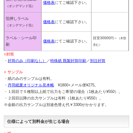
価格表
にてご確認下さい。
（オンデマンド箔）
箔押しラベル
価格表
にてご確認下さい。
（オンデマンド箔）
ラベル・シール印
目安30000
～
円
（木型
価格表
にてご確認下さい。
刷
含む）
○封筒
・
封筒のみ（印刷なし）
／
特殊紙 既製封筒印刷
／
別注封筒
○ サンプル
・紙のみのサンプルは有料。
・
丹羽紙業オリジナル見本帳
¥1800+メール便¥275。
・１回目で５種類以上紙で出力をご希望の場合（1枚あたり¥550）。
・２回目以降の出力サンプルは有料（1枚あたり¥550）。
※金銀の出力サンプルは別途色替え代￥3300がかかります。
仕様によって別料金が生じる場合