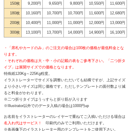
150枚
9,200円
9,650円
9,800円
10,550円
11,600円
180枚
10,160円
10,700円
10,700円
11,600円
12,680円
200枚
10,400円
11,000円
11,000円
12,000円
13,000円
300枚
13,100円
13,700円
14,000円
14,900円
16,100円
・「席札やカードのみ」のご注文の場合は100枚の価格が最低料金とな
ります。
・それぞれの価格は大・中・小の記載の表をご参考下さい。「二つ折タ
イプ」は展開サイズでの価格となります。
特殊紙120Kg～225Kg程度。
イラストレーターでサイズを調整いただいても結構ですが、上記サイズ
より小さいサイズは同じ価格です。ただしテンプレートの面付数より減
ると料金がかわります。
※二つ折りタイプはうっすらと折り筋が入ります
※Illustrator以外でのデータ入稿の場合は1000円up
お名前をイラストレーターのレイヤーで重ねてご入稿いただける場合は
名入れ代はサービス！
印刷代のみでご利用いただけます。
※各画像下のイラストレーター用のテンプレートをご使用下さい。