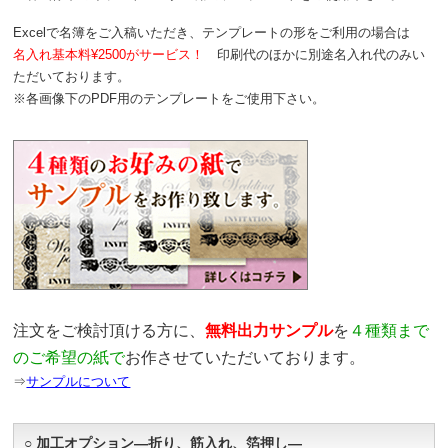
Excelで名簿をご入稿いただき、テンプレートの形をご利用の場合は
名入れ基本料¥2500がサービス！
印刷代のほかに別途名入れ代のみい
ただいております。
※各画像下のPDF用のテンプレートをご使用下さい。
注文をご検討頂ける方に、
無料出力サンプル
を
４種類まで
のご希望の紙で
お作させていただいております。
⇒
サンプルについて
○ 加工オプション―折り、筋入れ、箔押し―