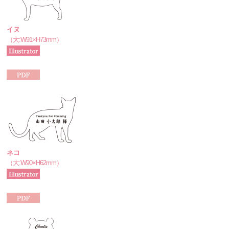
イヌ
（大:W91×H73mm）
ネコ
（大:W90×H62mm）