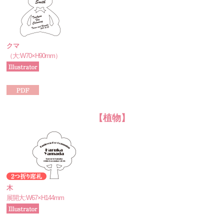
クマ
（大:W70×H90mm）
【植物】
木
展開大:W67×H144mm