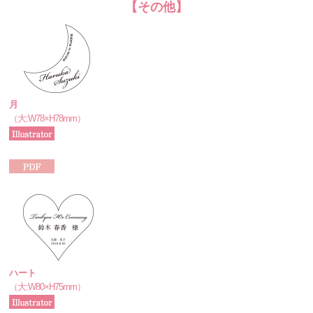
【その他】
月
（大:W78×H78mm）
ハート
（大:W80×H75mm）