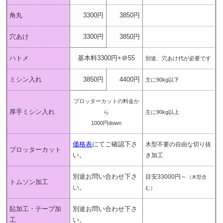
角丸
3300円
3850円
穴あけ
3300円
3850円
ハトメ
基本料3300円+＠55
別途、穴あけ代が必要です
ミシン入れ
3850円
4400円
主に90kg以下
プロッターカットの料金か
厚手ミシン入れ
ら
主に90kg以上
1000円down
価格表
にてご確認下さ
木型不要の自由な切り抜
プロッターカット
い。
き加工
別途お問い合わせ下さ
目安33000円～
（木型含
トムソン加工
い。
む）
貼加工・テープ加
別途お問い合わせ下さ
工
い。