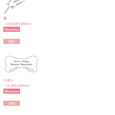
羽
（大:W105×H26mm）
リボン
（中:W91×H45mm）