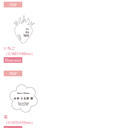
いちご
（大:W67×H90mm）
花
（中:W70×H70mm）