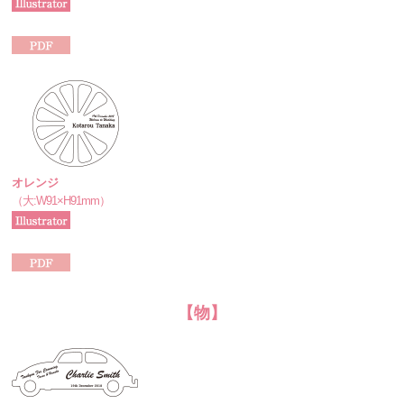
オレンジ
（大:W91×H91mm）
【物】