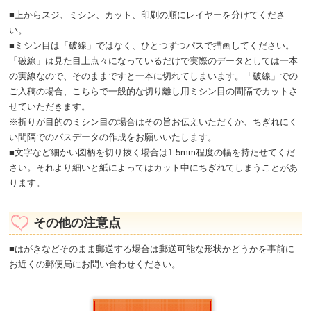
■上からスジ、ミシン、カット、印刷の順にレイヤーを分けてくださ
い。
■ミシン目は「破線」ではなく、ひとつずつパスで描画してください。
「破線」は見た目上点々になっているだけで実際のデータとしては一本
の実線なので、そのままですと一本に切れてしまいます。「破線」での
ご入稿の場合、こちらで一般的な切り離し用ミシン目の間隔でカットさ
せていただきます。
※折りが目的のミシン目の場合はその旨お伝えいただくか、ちぎれにく
い間隔でのパスデータの作成をお願いいたします。
■文字など細かい図柄を切り抜く場合は1.5mm程度の幅を持たせてくだ
さい。それより細いと紙によってはカット中にちぎれてしまうことがあ
ります。
その他の注意点
■はがきなどそのまま郵送する場合は郵送可能な形状かどうかを事前に
お近くの郵便局にお問い合わせください。