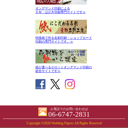
オンデマンド印刷による
ＤＭ・はがき印刷専門サイトです≫
特殊紙で作る名刺印刷・ショップカード
印刷の専門サイトです。≫
紙が選べる小ロットオンデマンド印刷の
総合サイトです≫
お電話でのお問い合わせは
06-6747-2831
Copyright ©2026 Wedding Papers.All Rights Reserved