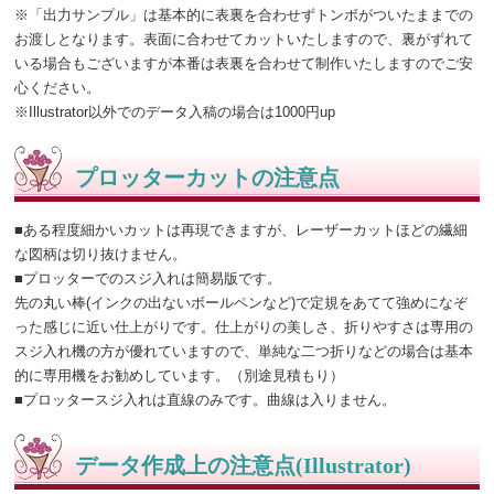
※「出力サンプル」は基本的に表裏を合わせずトンボがついたままでの
お渡しとなります。表面に合わせてカットいたしますので、裏がずれて
いる場合もございますが本番は表裏を合わせて制作いたしますのでご安
心ください。
※Illustrator以外でのデータ入稿の場合は1000円up
プロッターカットの注意点
■ある程度細かいカットは再現できますが、レーザーカットほどの繊細
な図柄は切り抜けません。
■プロッターでのスジ入れは簡易版です。
先の丸い棒(インクの出ないボールペンなど)で定規をあてて強めになぞ
った感じに近い仕上がりです。仕上がりの美しさ、折りやすさは専用の
スジ入れ機の方が優れていますので、単純な二つ折りなどの場合は基本
的に専用機をお勧めしています。（別途見積もり）
■プロッタースジ入れは直線のみです。曲線は入りません。
データ作成上の注意点(Illustrator)