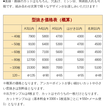
■直線・曲線のカットはもちろん、穴あけ、ミシン目、簡易筋入れも可
能です。組み合わせ次第で様々なデザインがお楽しみいただけます！
型抜き価格表（概算）
A3以内
A4以内
A5以内
はがき以内
名刺以内
～40枚
7900
5800
4700
4300
4200
～50枚
9100
6400
5300
4700
4500
～60枚
10300
7100
5600
4800
4500
～80枚
12700
8300
6300
5200
4800
～100枚
15300
9600
7000
5700
5100
120～
＠135
＠90
＠65
＠55
＠48
※概算の価格となります。アンカーポイントが多い細かいカットや小さ
い窓抜きは別料金となります。
※出力サンプルは4枚まで、カットはそのうちの一枚だけとなります。
カットサンプルは（基本料金￥3300＋1枚追加ごとに￥550+メール便
1）となります。