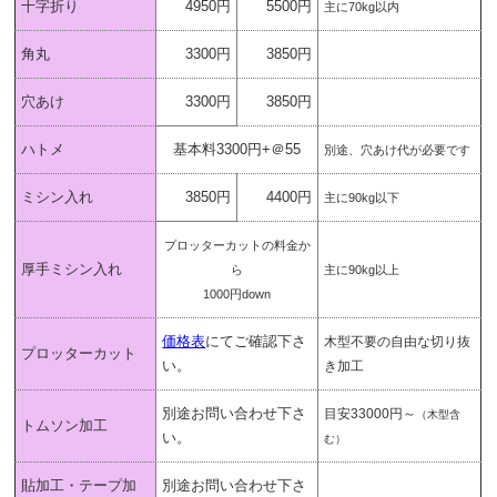
十字折り
4950円
5500円
主に70kg以内
角丸
3300円
3850円
穴あけ
3300円
3850円
ハトメ
基本料3300円+＠55
別途、穴あけ代が必要です
ミシン入れ
3850円
4400円
主に90kg以下
プロッターカットの料金か
厚手ミシン入れ
ら
主に90kg以上
1000円down
価格表
にてご確認下さ
木型不要の自由な切り抜
プロッターカット
い。
き加工
別途お問い合わせ下さ
目安33000円～
（木型含
トムソン加工
い。
む）
貼加工・テープ加
別途お問い合わせ下さ