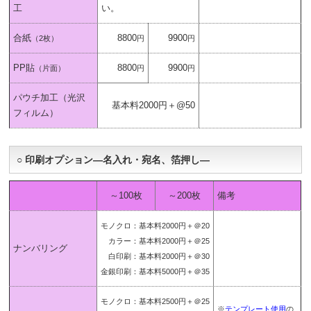
工
い。
合紙
8800
9900
（2枚）
円
円
PP貼
8800
9900
（片面）
円
円
パウチ加工（光沢
基本料2000円＋@50
フィルム）
○ 印刷オプション―名入れ・宛名、箔押し―
～100枚
～200枚
備考
モノクロ：基本料2000円＋＠20
カラー：基本料2000円＋＠25
ナンバリング
白印刷：基本料2000円＋＠30
金銀印刷：基本料5000円＋＠35
モノクロ：基本料2500円＋＠25
※
テンプレート使用
の