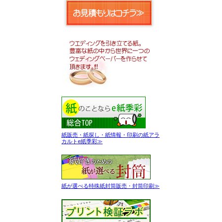
紙販売・紙探し・紙情報・印刷の紙アラ
カルトe紙季彩≫
紙が選べる特殊紙封筒販売・封筒印刷≫