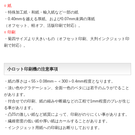
○ 紙
・特殊加工紙・和紙・輸入紙など一部の紙
・0.40mmを越える厚紙、および0.07mm未満の薄紙
（オフセット、軽オフ、活版印刷で対応）。
○ 印刷
・菊四サイズより大きいもの（オフセット印刷、大判インクジェット印
刷で対応）。
小ロット印刷機の注意事項
・紙の厚さは＜55＞0.08mm～＜300＞0.4mm程度となります。
・淡い色やグラデーション、全面一色のベタには若干のムラがでること
があります。
・付合せでの印刷、紙の縮みや断裁などの工程で1mm程度のブレが生じ
る事があります。
・凸凹の激しい紙など紙質によって、印刷がのりにくい事があります。
・繊維密度の低い紙や厚い紙はカールすることがあります。
・インクジェット用紙への印刷はお断りしております。