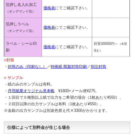
箔押し名入れ加工
価格表
にてご確認下さい。
（オンデマンド箔）
箔押しラベル
価格表
にてご確認下さい。
（オンデマンド箔）
ラベル・シール印
目安30000
～
円
（木型
価格表
にてご確認下さい。
刷
含む）
○封筒
・
封筒のみ（印刷なし）
／
特殊紙 既製封筒印刷
／
別注封筒
○ サンプル
・紙のみのサンプルは有料。
・
丹羽紙業オリジナル見本帳
¥1800+メール便¥275。
・１回目で５種類以上紙で出力をご希望の場合（1枚あたり¥550）。
・２回目以降の出力サンプルは有料（1枚あたり¥550）。
※金銀の出力サンプルは別途色替え代￥3300がかかります。
仕様によって別料金が生じる場合